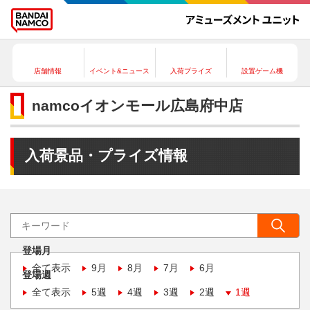
店舗情報
イベント&ニュース
入荷プライズ
設置ゲーム機
namcoイオンモール広島府中店
入荷景品・プライズ情報
登場月
全て表示
9月
8月
7月
6月
登場週
全て表示
5週
4週
3週
2週
1週