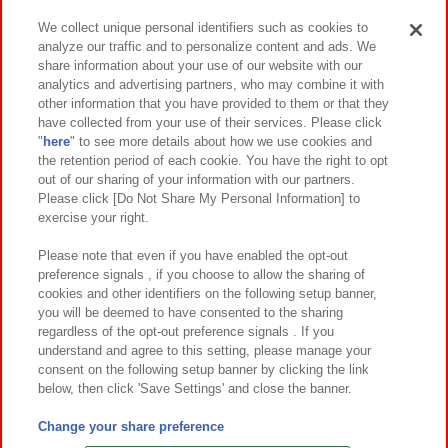
We collect unique personal identifiers such as cookies to
analyze our traffic and to personalize content and ads. We
イベント・キャンペーン
share information about your use of our website with our
analytics and advertising partners, who may combine it with
other information that you have provided to them or that they
have collected from your use of their services. Please click
"
here
" to see more details about how we use cookies and
関連会社
サステナビリティ
サイトポリシー
the retention period of each cookie. You have the right to opt
out of our sharing of your information with our partners.
プライバシーポリシー
ウェブアクセシビリティ方針と検証結果
Please click [Do Not Share My Personal Information] to
exercise your right.
お取引先さまとともに
食品のご提供について
カスタマーハラスメント対応方針
よくあるご質問・お問い合わせ
Please note that even if you have enabled the opt-out
preference signals , if you choose to allow the sharing of
cookies and other identifiers on the following setup banner,
you will be deemed to have consented to the sharing
regardless of the opt-out preference signals . If you
understand and agree to this setting, please manage your
consent on the following setup banner by clicking the link
below, then click 'Save Settings' and close the banner.
©Bandai Namco Amusement Inc.
©Bandai Namco Amusement Lab Inc.
Change your share preference
©Bandai Namco Experience Inc.