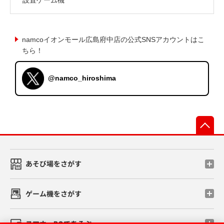
namcoイオンモール広島府中店の公式SNSアカウントはこ
ちら！
@namco_hiroshima
先
あそび場をさがす
ゲーム機をさがす
スマホ・PCであそぶ