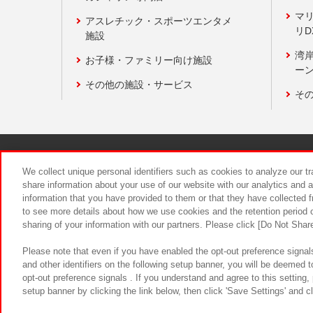
マ
アスレチック・スポーツエンタメ
リD
施設
湾
お子様・ファミリー向け施設
ーン
その他の施設・サービス
そ
関連会社
サステナビリティ
We collect unique personal identifiers such as cookies to analyze our t
share information about your use of our website with our analytics and 
information that you have provided to them or that they have collected f
食品のご提
to see more details about how we use cookies and the retention period o
sharing of your information with our partners. Please click [Do Not Shar
Please note that even if you have enabled the opt-out preference signals
and other identifiers on the following setup banner, you will be deemed 
opt-out preference signals . If you understand and agree to this setting
setup banner by clicking the link below, then click 'Save Settings' and c
©Bandai Namco Amusement Inc.
©Ba