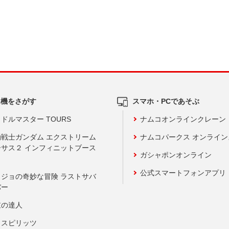
ム機をさがす
スマホ・PCであそぶ
ドルマスター TOURS
ナムコオンラインクレーン
動戦士ガンダム エクストリーム
ナムコパークス オンライ
ーサス２ インフィニットブース
ガシャポンオンライン
公式スマートフォンアプリ
ョジョの奇妙な冒険 ラストサバ
バー
鼓の達人
りスピリッツ