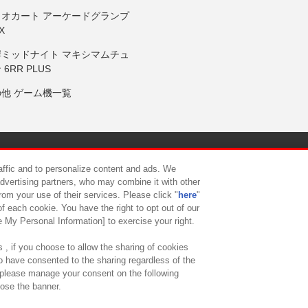
リオカート アーケードグランプ
X
岸ミッドナイト マキシマムチュ
 6RR PLUS
の他 ゲーム機一覧
サイトポリシー
プライバシーポリシー
ウェブアクセシビリティ方
raffic and to personalize content and ads. We
advertising partners, who may combine it with other
rom your use of their services. Please click "
here
"
供について
カスタマーハラスメント対応方針
よくあるご質問・
f each cookie. You have the right to opt out of our
e My Personal Information] to exercise your right.
 , if you choose to allow the sharing of cookies
to have consented to the sharing regardless of the
, please manage your consent on the following
lose the banner.
ndai Namco Amusement Lab Inc.
©Bandai Namco Experience Inc.
©HANAY