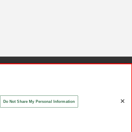
針と検証結果
お取引先さまとともに
お問い合わせ
Do Not Share My Personal Information
ASHIKI Co., Ltd. All Rights Reserved.