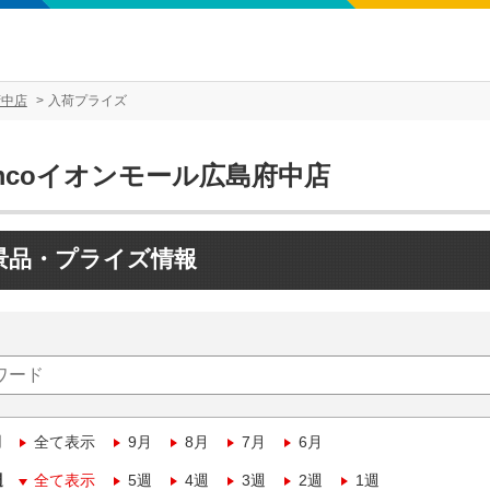
府中店
入荷プライズ
mcoイオンモール広島府中店
景品・プライズ情報
月
全て表示
9月
8月
7月
6月
週
全て表示
5週
4週
3週
2週
1週