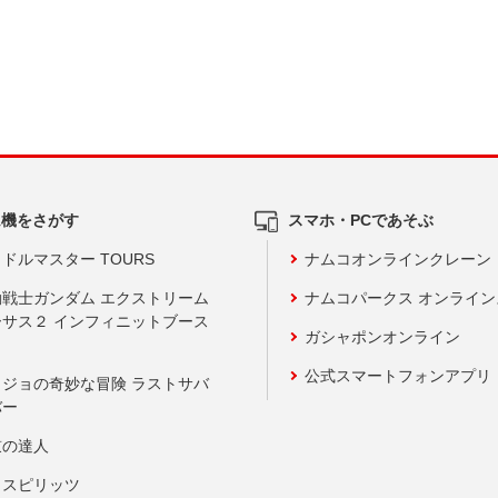
ム機をさがす
スマホ・PCであそぶ
ドルマスター TOURS
ナムコオンラインクレーン
動戦士ガンダム エクストリーム
ナムコパークス オンライ
ーサス２ インフィニットブース
ガシャポンオンライン
公式スマートフォンアプリ
ョジョの奇妙な冒険 ラストサバ
バー
鼓の達人
りスピリッツ