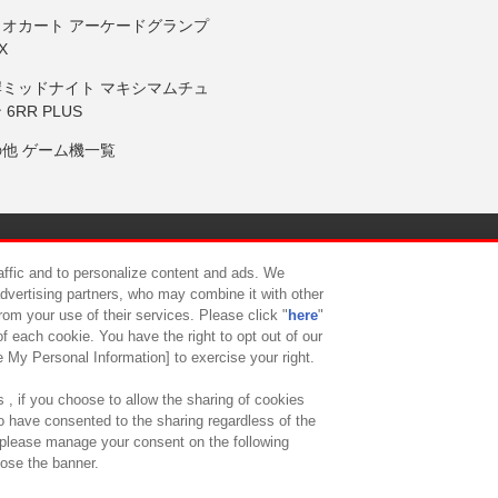
リオカート アーケードグランプ
X
岸ミッドナイト マキシマムチュ
 6RR PLUS
の他 ゲーム機一覧
サイトポリシー
プライバシーポリシー
ウェブアクセシビリティ方
raffic and to personalize content and ads. We
advertising partners, who may combine it with other
rom your use of their services. Please click "
here
"
供について
カスタマーハラスメント対応方針
よくあるご質問・
f each cookie. You have the right to opt out of our
e My Personal Information] to exercise your right.
 , if you choose to allow the sharing of cookies
to have consented to the sharing regardless of the
, please manage your consent on the following
lose the banner.
ndai Namco Amusement Lab Inc.
©Bandai Namco Experience Inc.
©HANAY