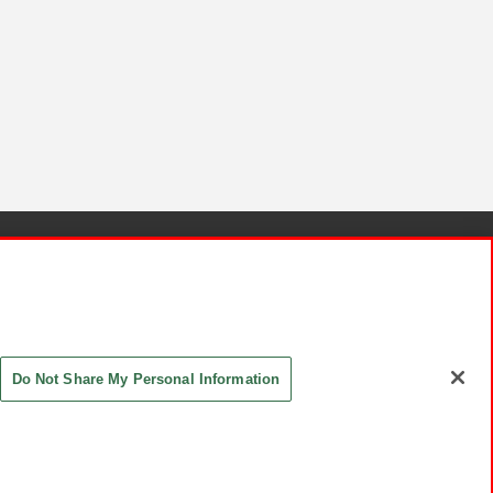
針と検証結果
お取引先さまとともに
お問い合わせ
Do Not Share My Personal Information
ASHIKI Co., Ltd. All Rights Reserved.