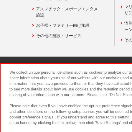
マ
アスレチック・スポーツエンタメ
リD
施設
湾
お子様・ファミリー向け施設
ーン
その他の施設・サービス
そ
関連会社
サステナビリティ
We collect unique personal identifiers such as cookies to analyze our t
share information about your use of our website with our analytics and 
information that you have provided to them or that they have collected f
食品のご提
to see more details about how we use cookies and the retention period o
sharing of your information with our partners. Please click [Do Not Shar
Please note that even if you have enabled the opt-out preference signals
and other identifiers on the following setup banner, you will be deemed 
opt-out preference signals . If you understand and agree to this setting
setup banner by clicking the link below, then click 'Save Settings' and c
©Bandai Namco Amusement Inc.
©Ba