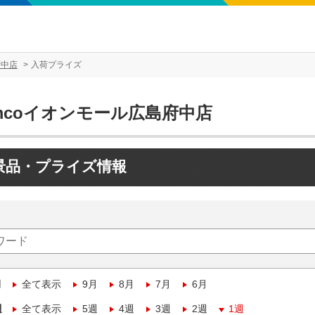
府中店
入荷プライズ
mcoイオンモール広島府中店
景品・プライズ情報
月
全て表示
9月
8月
7月
6月
週
全て表示
5週
4週
3週
2週
1週