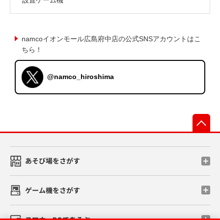
namcoイオンモール広島府中店の公式SNSアカウントはこ
ちら！
@namco_hiroshima
先
あそび場をさがす
ゲーム機をさがす
スマホ・PCであそぶ