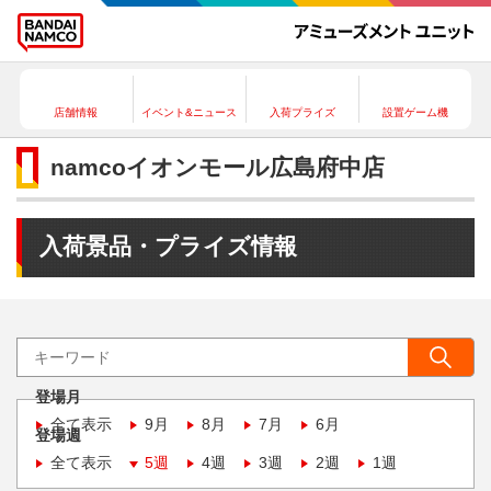
店舗情報
イベント&ニュース
入荷プライズ
設置ゲーム機
namcoイオンモール広島府中店
入荷景品・プライズ情報
登場月
全て表示
9月
8月
7月
6月
登場週
全て表示
5週
4週
3週
2週
1週