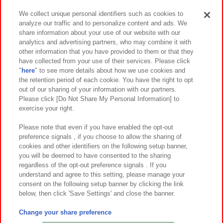
We collect unique personal identifiers such as cookies to
analyze our traffic and to personalize content and ads. We
イベント・キャンペーン
share information about your use of our website with our
analytics and advertising partners, who may combine it with
other information that you have provided to them or that they
have collected from your use of their services. Please click
"
here
" to see more details about how we use cookies and
関連会社
サステナビリティ
サイトポリシー
the retention period of each cookie. You have the right to opt
out of our sharing of your information with our partners.
プライバシーポリシー
ウェブアクセシビリティ方針と検証結果
Please click [Do Not Share My Personal Information] to
exercise your right.
お取引先さまとともに
食品のご提供について
カスタマーハラスメント対応方針
よくあるご質問・お問い合わせ
Please note that even if you have enabled the opt-out
preference signals , if you choose to allow the sharing of
cookies and other identifiers on the following setup banner,
you will be deemed to have consented to the sharing
regardless of the opt-out preference signals . If you
understand and agree to this setting, please manage your
consent on the following setup banner by clicking the link
below, then click 'Save Settings' and close the banner.
©Bandai Namco Amusement Inc.
©Bandai Namco Amusement Lab Inc.
Change your share preference
©Bandai Namco Experience Inc.