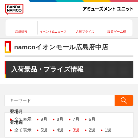
店舗情報
イベント&ニュース
入荷プライズ
設置ゲーム機
namcoイオンモール広島府中店
入荷景品・プライズ情報
登場月
全て表示
9月
8月
7月
6月
登場週
全て表示
5週
4週
3週
2週
1週