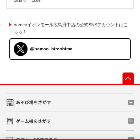
namcoイオンモール広島府中店の公式SNSアカウントはこ
ちら！
@namco_hiroshima
先
あそび場をさがす
ゲーム機をさがす
スマホ・PCであそぶ