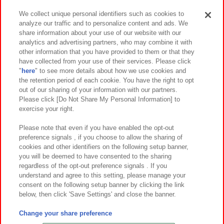
We collect unique personal identifiers such as cookies to
analyze our traffic and to personalize content and ads. We
イベント・キャンペーン
share information about your use of our website with our
analytics and advertising partners, who may combine it with
other information that you have provided to them or that they
have collected from your use of their services. Please click
"
here
" to see more details about how we use cookies and
関連会社
サステナビリティ
サイトポリシー
the retention period of each cookie. You have the right to opt
out of our sharing of your information with our partners.
プライバシーポリシー
ウェブアクセシビリティ方針と検証結果
Please click [Do Not Share My Personal Information] to
exercise your right.
お取引先さまとともに
食品のご提供について
カスタマーハラスメント対応方針
よくあるご質問・お問い合わせ
Please note that even if you have enabled the opt-out
preference signals , if you choose to allow the sharing of
cookies and other identifiers on the following setup banner,
you will be deemed to have consented to the sharing
regardless of the opt-out preference signals . If you
understand and agree to this setting, please manage your
consent on the following setup banner by clicking the link
below, then click 'Save Settings' and close the banner.
©Bandai Namco Amusement Inc.
©Bandai Namco Amusement Lab Inc.
Change your share preference
©Bandai Namco Experience Inc.