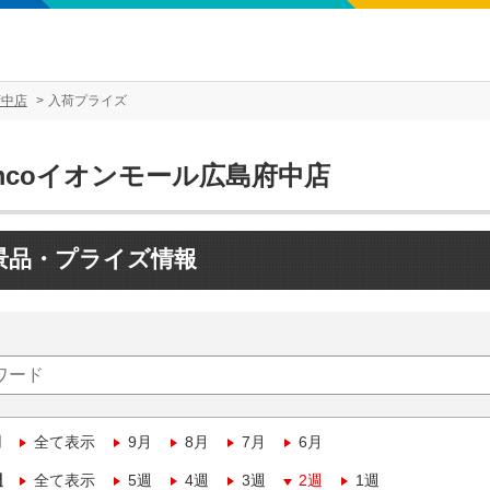
府中店
入荷プライズ
mcoイオンモール広島府中店
景品・プライズ情報
月
全て表示
9月
8月
7月
6月
週
全て表示
5週
4週
3週
2週
1週