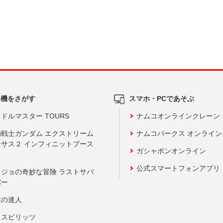
ム機をさがす
スマホ・PCであそぶ
ドルマスター TOURS
ナムコオンラインクレーン
動戦士ガンダム エクストリーム
ナムコパークス オンライ
ーサス２ インフィニットブース
ガシャポンオンライン
公式スマートフォンアプリ
ョジョの奇妙な冒険 ラストサバ
バー
鼓の達人
りスピリッツ