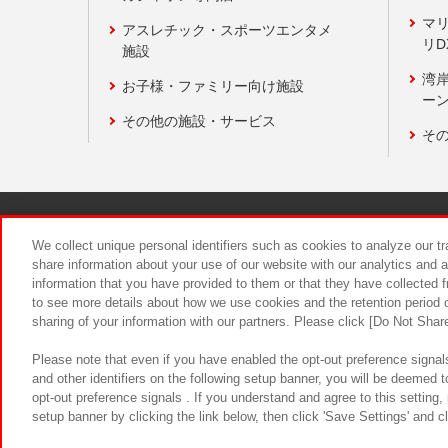
マ
アスレチック・スポーツエンタメ
リD
施設
湾
お子様・ファミリー向け施設
ーン
その他の施設・サービス
そ
関連会社
サステナビリティ
We collect unique personal identifiers such as cookies to analyze our t
share information about your use of our website with our analytics and 
information that you have provided to them or that they have collected f
食品のご提
to see more details about how we use cookies and the retention period o
sharing of your information with our partners. Please click [Do Not Shar
Please note that even if you have enabled the opt-out preference signals
and other identifiers on the following setup banner, you will be deemed 
opt-out preference signals . If you understand and agree to this setting
setup banner by clicking the link below, then click 'Save Settings' and c
©Bandai Namco Amusement Inc.
©Ba