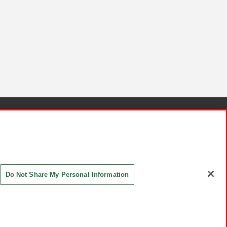
針と検証結果
お取引先さまとともに
お問い合わせ
Do Not Share My Personal Information
ASHIKI Co., Ltd. All Rights Reserved.