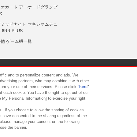
リオカート アーケードグランプ
X
岸ミッドナイト マキシマムチュ
 6RR PLUS
の他 ゲーム機一覧
サイトポリシー
プライバシーポリシー
ウェブアクセシビリティ方
raffic and to personalize content and ads. We
advertising partners, who may combine it with other
rom your use of their services. Please click "
here
"
供について
カスタマーハラスメント対応方針
よくあるご質問・
f each cookie. You have the right to opt out of our
e My Personal Information] to exercise your right.
 , if you choose to allow the sharing of cookies
to have consented to the sharing regardless of the
, please manage your consent on the following
lose the banner.
ndai Namco Amusement Lab Inc.
©Bandai Namco Experience Inc.
©HANAY