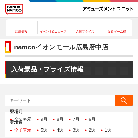
店舗情報
イベント&ニュース
入荷プライズ
設置ゲーム機
namcoイオンモール広島府中店
入荷景品・プライズ情報
登場月
全て表示
9月
8月
7月
6月
登場週
全て表示
5週
4週
3週
2週
1週