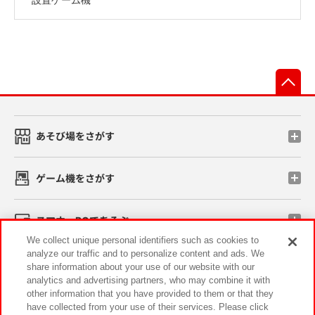
先
あそび場をさがす
ゲーム機をさがす
スマホ・PCであそぶ
We collect unique personal identifiers such as cookies to
analyze our traffic and to personalize content and ads. We
イベント・キャンペーン
share information about your use of our website with our
analytics and advertising partners, who may combine it with
other information that you have provided to them or that they
have collected from your use of their services. Please click