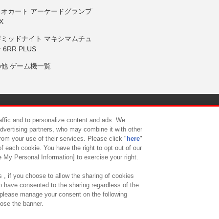
リオカート アーケードグランプ
X
岸ミッドナイト マキシマムチュ
 6RR PLUS
の他 ゲーム機一覧
サイトポリシー
プライバシーポリシー
ウェブアクセシビリティ方
raffic and to personalize content and ads. We
advertising partners, who may combine it with other
rom your use of their services. Please click "
here
"
供について
カスタマーハラスメント対応方針
よくあるご質問・
f each cookie. You have the right to opt out of our
e My Personal Information] to exercise your right.
 , if you choose to allow the sharing of cookies
to have consented to the sharing regardless of the
, please manage your consent on the following
lose the banner.
ndai Namco Amusement Lab Inc.
©Bandai Namco Experience Inc.
©HANAY