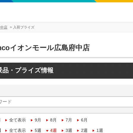
府中店
入荷プライズ
mcoイオンモール広島府中店
景品・プライズ情報
月
全て表示
9月
8月
7月
6月
週
全て表示
5週
4週
3週
2週
1週