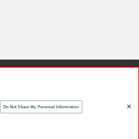
針と検証結果
お取引先さまとともに
お問い合わせ
Do Not Share My Personal Information
ASHIKI Co., Ltd. All Rights Reserved.