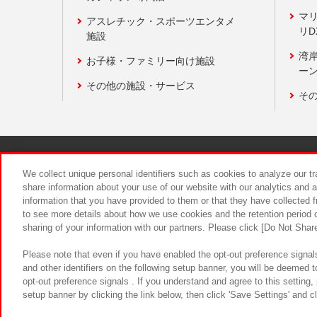
マ
アスレチック・スポーツエンタメ
リD
施設
湾
お子様・ファミリー向け施設
ーン
その他の施設・サービス
そ
関連会社
サステナビリティ
We collect unique personal identifiers such as cookies to analyze our t
share information about your use of our website with our analytics and 
information that you have provided to them or that they have collected f
食品のご提
to see more details about how we use cookies and the retention period o
sharing of your information with our partners. Please click [Do Not Shar
Please note that even if you have enabled the opt-out preference signals
and other identifiers on the following setup banner, you will be deemed 
opt-out preference signals . If you understand and agree to this setting
setup banner by clicking the link below, then click 'Save Settings' and c
©Bandai Namco Amusement Inc.
©Ba