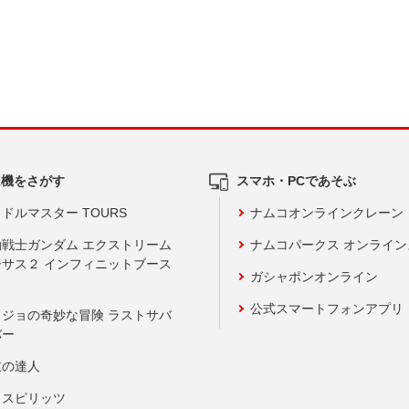
ム機をさがす
スマホ・PCであそぶ
ドルマスター TOURS
ナムコオンラインクレーン
動戦士ガンダム エクストリーム
ナムコパークス オンライ
ーサス２ インフィニットブース
ガシャポンオンライン
公式スマートフォンアプリ
ョジョの奇妙な冒険 ラストサバ
バー
鼓の達人
りスピリッツ