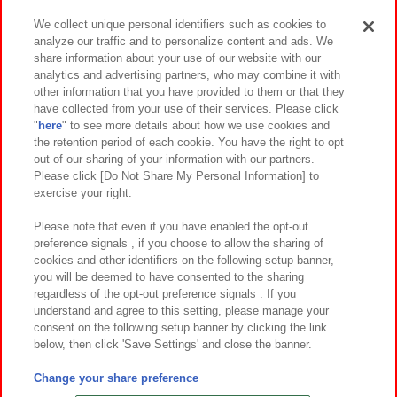
We collect unique personal identifiers such as cookies to
analyze our traffic and to personalize content and ads. We
イベント・キャンペーン
share information about your use of our website with our
analytics and advertising partners, who may combine it with
other information that you have provided to them or that they
have collected from your use of their services. Please click
"
here
" to see more details about how we use cookies and
関連会社
サステナビリティ
サイトポリシー
the retention period of each cookie. You have the right to opt
out of our sharing of your information with our partners.
プライバシーポリシー
ウェブアクセシビリティ方針と検証結果
Please click [Do Not Share My Personal Information] to
exercise your right.
お取引先さまとともに
食品のご提供について
カスタマーハラスメント対応方針
よくあるご質問・お問い合わせ
Please note that even if you have enabled the opt-out
preference signals , if you choose to allow the sharing of
cookies and other identifiers on the following setup banner,
you will be deemed to have consented to the sharing
regardless of the opt-out preference signals . If you
understand and agree to this setting, please manage your
consent on the following setup banner by clicking the link
below, then click 'Save Settings' and close the banner.
©Bandai Namco Amusement Inc.
©Bandai Namco Amusement Lab Inc.
Change your share preference
©Bandai Namco Experience Inc.