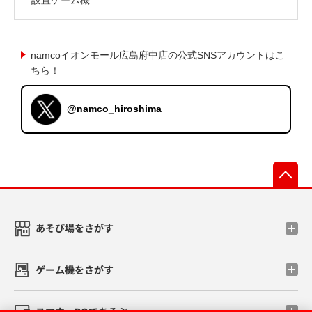
namcoイオンモール広島府中店の公式SNSアカウントはこ
ちら！
@namco_hiroshima
先
あそび場をさがす
ゲーム機をさがす
スマホ・PCであそぶ