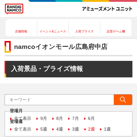
店舗情報
イベント&ニュース
入荷プライズ
設置ゲーム機
namcoイオンモール広島府中店
入荷景品・プライズ情報
登場月
全て表示
9月
8月
7月
6月
登場週
全て表示
5週
4週
3週
2週
1週