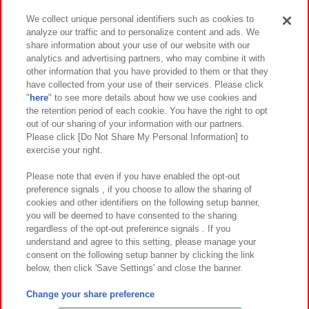
We collect unique personal identifiers such as cookies to
analyze our traffic and to personalize content and ads. We
イベント・キャンペーン
share information about your use of our website with our
analytics and advertising partners, who may combine it with
other information that you have provided to them or that they
have collected from your use of their services. Please click
"
here
" to see more details about how we use cookies and
関連会社
サステナビリティ
サイトポリシー
the retention period of each cookie. You have the right to opt
out of our sharing of your information with our partners.
プライバシーポリシー
ウェブアクセシビリティ方針と検証結果
Please click [Do Not Share My Personal Information] to
exercise your right.
お取引先さまとともに
食品のご提供について
カスタマーハラスメント対応方針
よくあるご質問・お問い合わせ
Please note that even if you have enabled the opt-out
preference signals , if you choose to allow the sharing of
cookies and other identifiers on the following setup banner,
you will be deemed to have consented to the sharing
regardless of the opt-out preference signals . If you
understand and agree to this setting, please manage your
consent on the following setup banner by clicking the link
below, then click 'Save Settings' and close the banner.
©Bandai Namco Amusement Inc.
©Bandai Namco Amusement Lab Inc.
Change your share preference
©Bandai Namco Experience Inc.