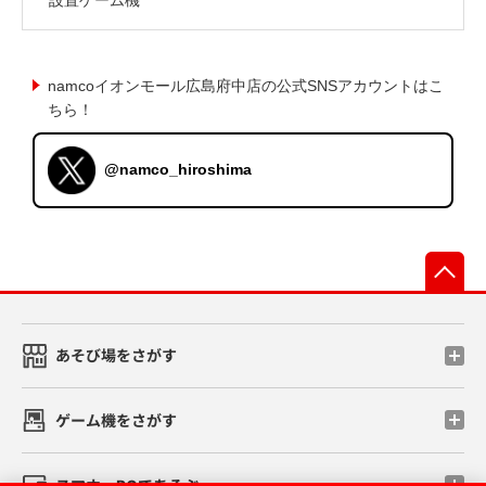
namcoイオンモール広島府中店の公式SNSアカウントはこ
ちら！
@namco_hiroshima
先
あそび場をさがす
ゲーム機をさがす
スマホ・PCであそぶ