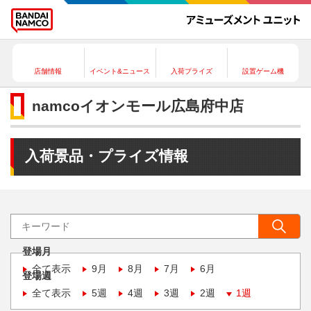
店舗情報
イベント&ニュース
入荷プライズ
設置ゲーム機
namcoイオンモール広島府中店
入荷景品・プライズ情報
登場月
全て表示
9月
8月
7月
6月
登場週
全て表示
5週
4週
3週
2週
1週