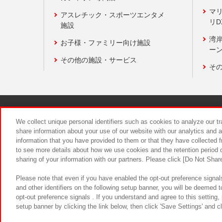
マ
アスレチック・スポーツエンタメ
リD
施設
湾
お子様・ファミリー向け施設
ーン
その他の施設・サービス
そ
関連会社
サステナビリティ
We collect unique personal identifiers such as cookies to analyze our t
share information about your use of our website with our analytics and 
information that you have provided to them or that they have collected f
食品のご提
to see more details about how we use cookies and the retention period o
sharing of your information with our partners. Please click [Do Not Shar
Please note that even if you have enabled the opt-out preference signals
and other identifiers on the following setup banner, you will be deemed 
opt-out preference signals . If you understand and agree to this setting
setup banner by clicking the link below, then click 'Save Settings' and c
©Bandai Namco Amusement Inc.
©Ba