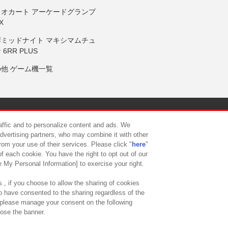
リオカート アーケードグランプ
X
岸ミッドナイト マキシマムチュ
 6RR PLUS
の他 ゲーム機一覧
サイトポリシー
プライバシーポリシー
ウェブアクセシビリティ方
raffic and to personalize content and ads. We
advertising partners, who may combine it with other
rom your use of their services. Please click "
here
"
供について
カスタマーハラスメント対応方針
よくあるご質問・
f each cookie. You have the right to opt out of our
e My Personal Information] to exercise your right.
 , if you choose to allow the sharing of cookies
to have consented to the sharing regardless of the
, please manage your consent on the following
lose the banner.
ndai Namco Amusement Lab Inc.
©Bandai Namco Experience Inc.
©HANAY