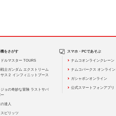
ム機をさがす
スマホ・PCであそぶ
ドルマスター TOURS
ナムコオンラインクレーン
動戦士ガンダム エクストリーム
ナムコパークス オンライ
ーサス２ インフィニットブース
ガシャポンオンライン
公式スマートフォンアプリ
ョジョの奇妙な冒険 ラストサバ
バー
鼓の達人
りスピリッツ