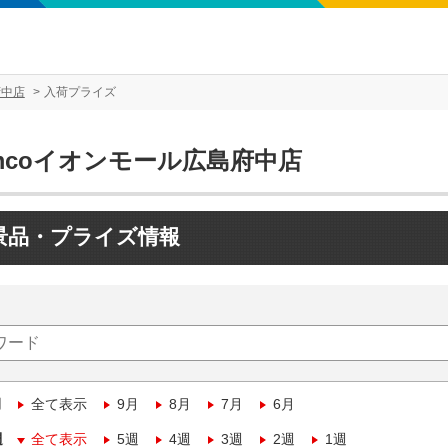
府中店
入荷プライズ
mcoイオンモール広島府中店
景品・プライズ情報
月
全て表示
9月
8月
7月
6月
週
全て表示
5週
4週
3週
2週
1週