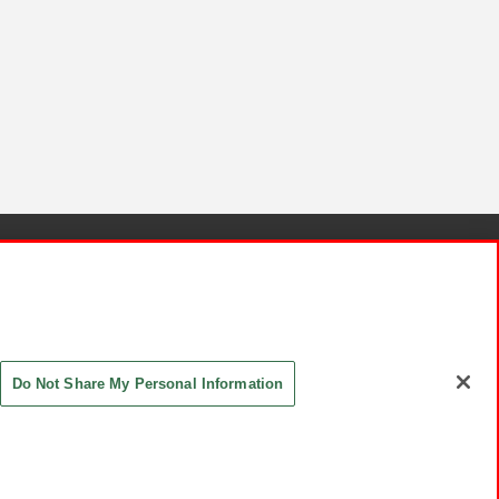
針と検証結果
お取引先さまとともに
お問い合わせ
Do Not Share My Personal Information
ASHIKI Co., Ltd. All Rights Reserved.