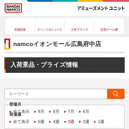
店舗情報
イベント&ニュース
入荷プライズ
設置ゲーム機
namcoイオンモール広島府中店
入荷景品・プライズ情報
登場月
全て表示
9月
8月
7月
6月
登場週
全て表示
5週
4週
3週
2週
1週