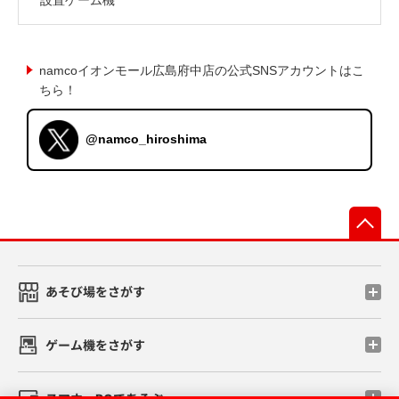
namcoイオンモール広島府中店の公式SNSアカウントはこ
ちら！
@namco_hiroshima
先
あそび場をさがす
ゲーム機をさがす
スマホ・PCであそぶ