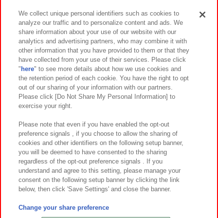
We collect unique personal identifiers such as cookies to
analyze our traffic and to personalize content and ads. We
イベント・キャンペーン
share information about your use of our website with our
analytics and advertising partners, who may combine it with
other information that you have provided to them or that they
have collected from your use of their services. Please click
"
here
" to see more details about how we use cookies and
関連会社
サステナビリティ
サイトポリシー
the retention period of each cookie. You have the right to opt
out of our sharing of your information with our partners.
プライバシーポリシー
ウェブアクセシビリティ方針と検証結果
Please click [Do Not Share My Personal Information] to
exercise your right.
お取引先さまとともに
食品のご提供について
カスタマーハラスメント対応方針
よくあるご質問・お問い合わせ
Please note that even if you have enabled the opt-out
preference signals , if you choose to allow the sharing of
cookies and other identifiers on the following setup banner,
you will be deemed to have consented to the sharing
regardless of the opt-out preference signals . If you
understand and agree to this setting, please manage your
consent on the following setup banner by clicking the link
below, then click 'Save Settings' and close the banner.
©Bandai Namco Amusement Inc.
©Bandai Namco Amusement Lab Inc.
Change your share preference
©Bandai Namco Experience Inc.