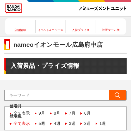
店舗情報
イベント&ニュース
入荷プライズ
設置ゲーム機
namcoイオンモール広島府中店
入荷景品・プライズ情報
登場月
全て表示
9月
8月
7月
6月
登場週
全て表示
5週
4週
3週
2週
1週