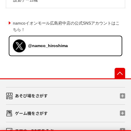
namcoイオンモール広島府中店の公式SNSアカウントはこ
ちら！
@namco_hiroshima
先
あそび場をさがす
ゲーム機をさがす
スマホ・PCであそぶ