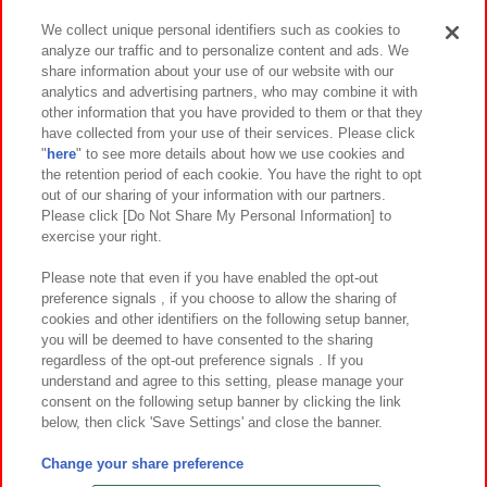
We collect unique personal identifiers such as cookies to
analyze our traffic and to personalize content and ads. We
イベント・キャンペーン
share information about your use of our website with our
analytics and advertising partners, who may combine it with
other information that you have provided to them or that they
have collected from your use of their services. Please click
"
here
" to see more details about how we use cookies and
関連会社
サステナビリティ
サイトポリシー
the retention period of each cookie. You have the right to opt
out of our sharing of your information with our partners.
プライバシーポリシー
ウェブアクセシビリティ方針と検証結果
Please click [Do Not Share My Personal Information] to
exercise your right.
お取引先さまとともに
食品のご提供について
カスタマーハラスメント対応方針
よくあるご質問・お問い合わせ
Please note that even if you have enabled the opt-out
preference signals , if you choose to allow the sharing of
cookies and other identifiers on the following setup banner,
you will be deemed to have consented to the sharing
regardless of the opt-out preference signals . If you
understand and agree to this setting, please manage your
consent on the following setup banner by clicking the link
below, then click 'Save Settings' and close the banner.
©Bandai Namco Amusement Inc.
©Bandai Namco Amusement Lab Inc.
Change your share preference
©Bandai Namco Experience Inc.