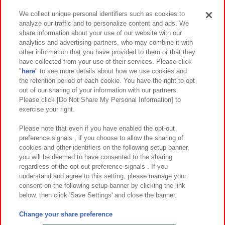
We collect unique personal identifiers such as cookies to
analyze our traffic and to personalize content and ads. We
イベント・キャンペーン
share information about your use of our website with our
analytics and advertising partners, who may combine it with
other information that you have provided to them or that they
have collected from your use of their services. Please click
"
here
" to see more details about how we use cookies and
関連会社
サステナビリティ
サイトポリシー
the retention period of each cookie. You have the right to opt
out of our sharing of your information with our partners.
プライバシーポリシー
ウェブアクセシビリティ方針と検証結果
Please click [Do Not Share My Personal Information] to
exercise your right.
お取引先さまとともに
食品のご提供について
カスタマーハラスメント対応方針
よくあるご質問・お問い合わせ
Please note that even if you have enabled the opt-out
preference signals , if you choose to allow the sharing of
cookies and other identifiers on the following setup banner,
you will be deemed to have consented to the sharing
regardless of the opt-out preference signals . If you
understand and agree to this setting, please manage your
consent on the following setup banner by clicking the link
below, then click 'Save Settings' and close the banner.
©Bandai Namco Amusement Inc.
©Bandai Namco Amusement Lab Inc.
Change your share preference
©Bandai Namco Experience Inc.