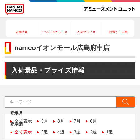
店舗情報
イベント&ニュース
入荷プライズ
設置ゲーム機
namcoイオンモール広島府中店
入荷景品・プライズ情報
登場月
全て表示
9月
8月
7月
6月
登場週
全て表示
5週
4週
3週
2週
1週