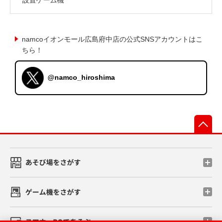
namcoイオンモール広島府中店の公式SNSアカウントはこ
ちら！
@namco_hiroshima
先
あそび場をさがす
ゲーム機をさがす
スマホ・PCであそぶ