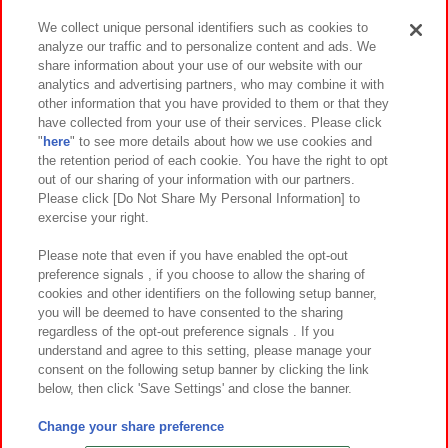
We collect unique personal identifiers such as cookies to
analyze our traffic and to personalize content and ads. We
イベント・キャンペーン
share information about your use of our website with our
analytics and advertising partners, who may combine it with
other information that you have provided to them or that they
have collected from your use of their services. Please click
"
here
" to see more details about how we use cookies and
関連会社
サステナビリティ
サイトポリシー
the retention period of each cookie. You have the right to opt
out of our sharing of your information with our partners.
プライバシーポリシー
ウェブアクセシビリティ方針と検証結果
Please click [Do Not Share My Personal Information] to
exercise your right.
お取引先さまとともに
食品のご提供について
カスタマーハラスメント対応方針
よくあるご質問・お問い合わせ
Please note that even if you have enabled the opt-out
preference signals , if you choose to allow the sharing of
cookies and other identifiers on the following setup banner,
you will be deemed to have consented to the sharing
regardless of the opt-out preference signals . If you
understand and agree to this setting, please manage your
consent on the following setup banner by clicking the link
below, then click 'Save Settings' and close the banner.
©Bandai Namco Amusement Inc.
©Bandai Namco Amusement Lab Inc.
Change your share preference
©Bandai Namco Experience Inc.