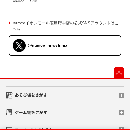
namcoイオンモール広島府中店の公式SNSアカウントはこ
ちら！
@namco_hiroshima
先
あそび場をさがす
ゲーム機をさがす
スマホ・PCであそぶ