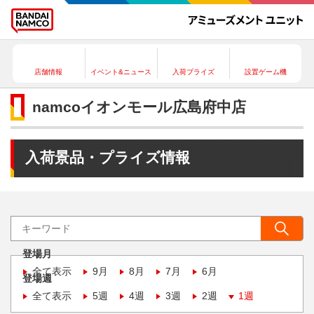
店舗情報
イベント&ニュース
入荷プライズ
設置ゲーム機
namcoイオンモール広島府中店
入荷景品・プライズ情報
登場月
全て表示
9月
8月
7月
6月
登場週
全て表示
5週
4週
3週
2週
1週