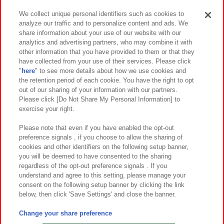
We collect unique personal identifiers such as cookies to
analyze our traffic and to personalize content and ads. We
イベント・キャンペーン
share information about your use of our website with our
analytics and advertising partners, who may combine it with
other information that you have provided to them or that they
have collected from your use of their services. Please click
"
here
" to see more details about how we use cookies and
関連会社
サステナビリティ
サイトポリシー
the retention period of each cookie. You have the right to opt
out of our sharing of your information with our partners.
プライバシーポリシー
ウェブアクセシビリティ方針と検証結果
Please click [Do Not Share My Personal Information] to
exercise your right.
お取引先さまとともに
食品のご提供について
カスタマーハラスメント対応方針
よくあるご質問・お問い合わせ
Please note that even if you have enabled the opt-out
preference signals , if you choose to allow the sharing of
cookies and other identifiers on the following setup banner,
you will be deemed to have consented to the sharing
regardless of the opt-out preference signals . If you
understand and agree to this setting, please manage your
consent on the following setup banner by clicking the link
below, then click 'Save Settings' and close the banner.
©Bandai Namco Amusement Inc.
©Bandai Namco Amusement Lab Inc.
Change your share preference
©Bandai Namco Experience Inc.