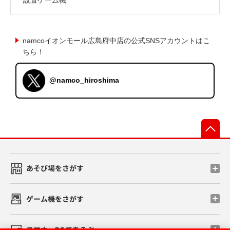
namcoイオンモール広島府中店の公式SNSアカウントはこ
ちら！
@namco_hiroshima
先
あそび場をさがす
ゲーム機をさがす
スマホ・PCであそぶ