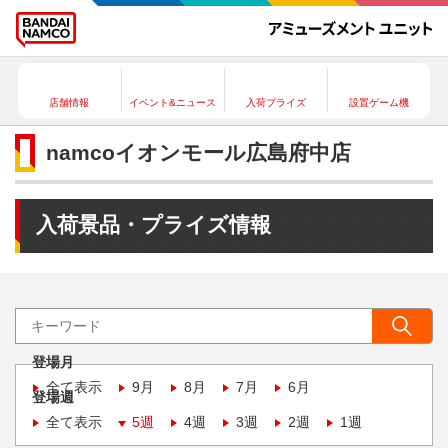
店舗情報
イベント&ニュース
入荷プライズ
設置ゲーム機
namcoイオンモール広島府中店
入荷景品・プライズ情報
登場月
全て表示
9月
8月
7月
6月
登場週
全て表示
5週
4週
3週
2週
1週