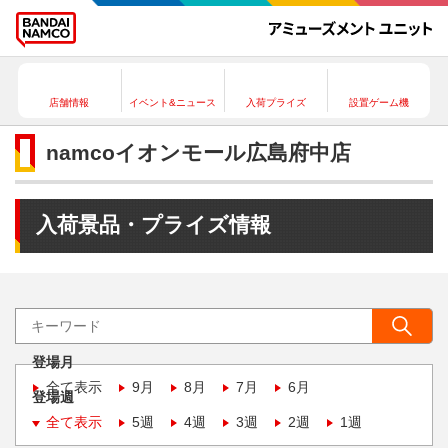
店舗情報
イベント&ニュース
入荷プライズ
設置ゲーム機
namcoイオンモール広島府中店
入荷景品・プライズ情報
登場月
全て表示
9月
8月
7月
6月
登場週
全て表示
5週
4週
3週
2週
1週