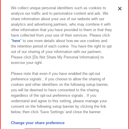
We collect unique personal identifiers such as cookies to
analyze our traffic and to personalize content and ads. We
イベント・キャンペーン
share information about your use of our website with our
analytics and advertising partners, who may combine it with
other information that you have provided to them or that they
have collected from your use of their services. Please click
"
here
" to see more details about how we use cookies and
関連会社
サステナビリティ
サイトポリシー
the retention period of each cookie. You have the right to opt
out of our sharing of your information with our partners.
プライバシーポリシー
ウェブアクセシビリティ方針と検証結果
Please click [Do Not Share My Personal Information] to
exercise your right.
お取引先さまとともに
食品のご提供について
カスタマーハラスメント対応方針
よくあるご質問・お問い合わせ
Please note that even if you have enabled the opt-out
preference signals , if you choose to allow the sharing of
cookies and other identifiers on the following setup banner,
you will be deemed to have consented to the sharing
regardless of the opt-out preference signals . If you
understand and agree to this setting, please manage your
consent on the following setup banner by clicking the link
below, then click 'Save Settings' and close the banner.
©Bandai Namco Amusement Inc.
©Bandai Namco Amusement Lab Inc.
Change your share preference
©Bandai Namco Experience Inc.