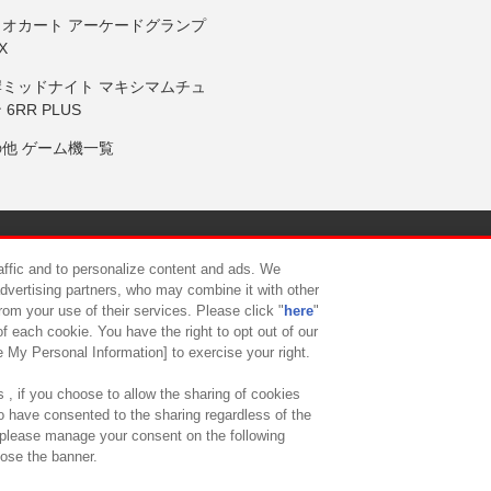
リオカート アーケードグランプ
X
岸ミッドナイト マキシマムチュ
 6RR PLUS
の他 ゲーム機一覧
サイトポリシー
プライバシーポリシー
ウェブアクセシビリティ方
raffic and to personalize content and ads. We
advertising partners, who may combine it with other
rom your use of their services. Please click "
here
"
供について
カスタマーハラスメント対応方針
よくあるご質問・
f each cookie. You have the right to opt out of our
e My Personal Information] to exercise your right.
 , if you choose to allow the sharing of cookies
to have consented to the sharing regardless of the
, please manage your consent on the following
lose the banner.
ndai Namco Amusement Lab Inc.
©Bandai Namco Experience Inc.
©HANAY