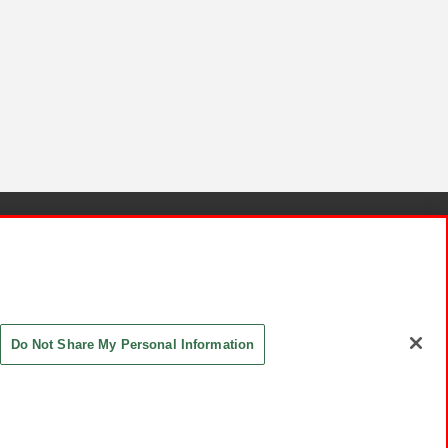
針と検証結果
お取引先さまとともに
お問い合わせ
Do Not Share My Personal Information
ASHIKI Co., Ltd. All Rights Reserved.