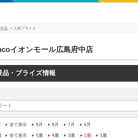
府中店
入荷プライズ
mcoイオンモール広島府中店
景品・プライズ情報
月
全て表示
9月
8月
7月
6月
週
全て表示
5週
4週
3週
2週
1週