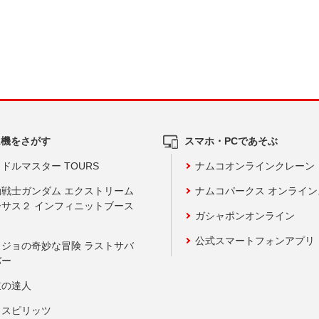
ム機をさがす
スマホ・PCであそぶ
ドルマスター TOURS
ナムコオンラインクレーン
動戦士ガンダム エクストリーム
ナムコパークス オンライ
ーサス２ インフィニットブース
ガシャポンオンライン
公式スマートフォンアプリ
ョジョの奇妙な冒険 ラストサバ
バー
鼓の達人
りスピリッツ