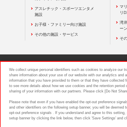
マ
アスレチック・スポーツエンタメ
リD
施設
湾
お子様・ファミリー向け施設
ーン
その他の施設・サービス
そ
関連会社
サステナビリティ
We collect unique personal identifiers such as cookies to analyze our t
share information about your use of our website with our analytics and 
information that you have provided to them or that they have collected f
食品のご提
to see more details about how we use cookies and the retention period o
sharing of your information with our partners. Please click [Do Not Shar
Please note that even if you have enabled the opt-out preference signals
and other identifiers on the following setup banner, you will be deemed 
opt-out preference signals . If you understand and agree to this setting
setup banner by clicking the link below, then click 'Save Settings' and c
©Bandai Namco Amusement Inc.
©Ba