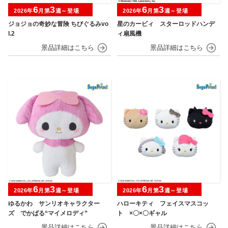
6
3
6
3
2026年
月第
週～登場
2026年
月第
週～登場
ジョジョの奇妙な冒険 ちびぐるみvo
星のカービィ スターロッドハンデ
l.2
ィ扇風機
6
3
6
3
2026年
月第
週～登場
2026年
月第
週～登場
ゆるかわ サンリオキャラクター
ハローキティ フェイスマスコッ
ズ でかぱる“マイメロディ”
ト ×〇×〇ギャル