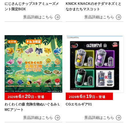
にじさんじチップス9 アミューズメ
KNICK KNACKのオテダマネズミと
ント限定BOX
なかまたちマスコット
6
20
6
19
2026年
月
日～登場
2026年
月
日～登場
わくわくの森 危険生物ぬいぐるみ L
CGエモルギア01
MCアソート