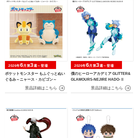
6
3
6
3
2026年
月第
週～登場
2026年
月第
週～登場
ポケットモンスター もふぐっとぬい
僕のヒーローアカデミア GLITTER&
ぐるみ～ニャース・カビゴン～
GLAMOURS-NEJIRE HADO-Ⅱ