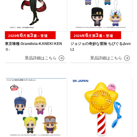
6
3
6
3
2026年
月第
週～登場
2026年
月第
週～登場
東京喰種 Grandista-KANEKI KEN
ジョジョの奇妙な冒険 ちびぐるみvo
Ⅱ-
l.1