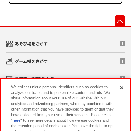
先
あそび場をさがす
ゲーム機をさがす
スマホ・PCであそぶ
We collect unique personal identifiers such as cookies to
analyze our traffic and to personalize content and ads. We
イベント・キャンペーン
share information about your use of our website with our
analytics and advertising partners, who may combine it with
other information that you have provided to them or that they
have collected from your use of their services. Please click
"
here
" to see more details about how we use cookies and
関連会社
サステナビリティ
サイトポリシー
the retention period of each cookie. You have the right to opt