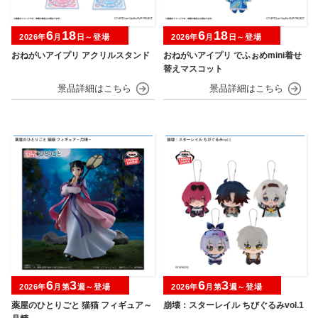
6
18
6
18
2026年
月
日～登場
2026年
月
日～登場
おねがいアイプリ アクリルスタンド
おねがいアイプリ でふぉめmini着せ
替えマスコット
6
3
6
3
2026年
月第
週～登場
2026年
月第
週～登場
薬屋のひとりごと 猫猫 フィギュア～
崩壊：スターレイル ちびぐるみvol.1