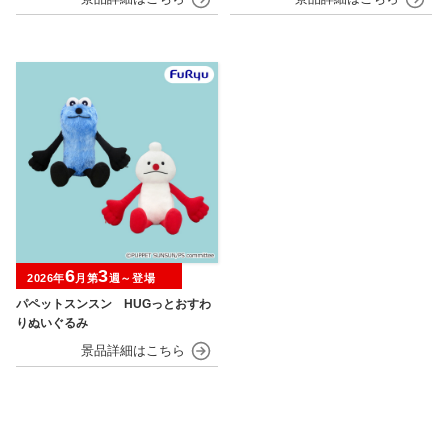
6
3
2026年
月第
週～登場
パペットスンスン HUGっとおすわ
りぬいぐるみ