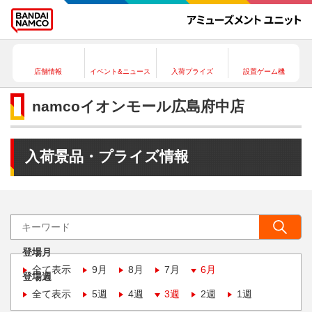
店舗情報
イベント&ニュース
入荷プライズ
設置ゲーム機
namcoイオンモール広島府中店
入荷景品・プライズ情報
登場月
全て表示
9月
8月
7月
6月
登場週
全て表示
5週
4週
3週
2週
1週