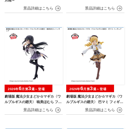
月精～
6
3
6
3
2026年
月第
週～登場
2026年
月第
週～登場
劇場版 魔法少女まどか☆マギカ〈ワ
劇場版 魔法少女まどか☆マギカ〈ワ
ルプルギスの廻天〉 暁美ほむら フィ
ルプルギスの廻天〉 巴マミ フィギュ
ギュア
ア