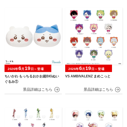
6
19
6
19
2026年
月
日～登場
2026年
月
日～登場
ちいかわ もっちるおかお超BIGぬい
VS AMBIVALENZ まめこっと
ぐるみ①