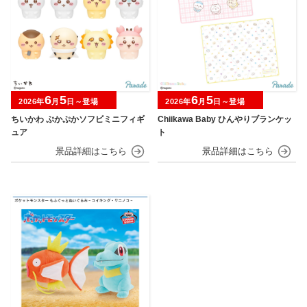
6
5
6
5
2026年
月
日～登場
2026年
月
日～登場
ちいかわ ぷかぷかソフビミニフィギ
Chiikawa Baby ひんやりブランケッ
ュア
ト