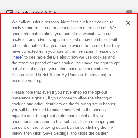
スマホ・PCであそぶ
We collect unique personal identifiers such as cookies to
analyze our traffic and to personalize content and ads. We
イベント・キャンペーン
share information about your use of our website with our
analytics and advertising partners, who may combine it with
other information that you have provided to them or that they
have collected from your use of their services. Please click
"
here
" to see more details about how we use cookies and
関連会社
サステナビリティ
サイトポリシー
the retention period of each cookie. You have the right to opt
out of our sharing of your information with our partners.
プライバシーポリシー
ウェブアクセシビリティ方針と検証結果
Please click [Do Not Share My Personal Information] to
exercise your right.
お取引先さまとともに
食品のご提供について
カスタマーハラスメント対応方針
よくあるご質問・お問い合わせ
Please note that even if you have enabled the opt-out
preference signals , if you choose to allow the sharing of
cookies and other identifiers on the following setup banner,
you will be deemed to have consented to the sharing
regardless of the opt-out preference signals . If you
understand and agree to this setting, please manage your
consent on the following setup banner by clicking the link
below, then click 'Save Settings' and close the banner.
©Bandai Namco Amusement Inc.