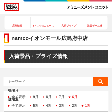
店舗情報
イベント&ニュース
入荷プライズ
設置ゲーム機
namcoイオンモール広島府中店
入荷景品・プライズ情報
登場月
全て表示
9月
8月
7月
6月
登場週
全て表示
5週
4週
3週
2週
1週