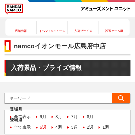
店舗情報
イベント&ニュース
入荷プライズ
設置ゲーム機
namcoイオンモール広島府中店
入荷景品・プライズ情報
登場月
全て表示
9月
8月
7月
6月
登場週
全て表示
5週
4週
3週
2週
1週