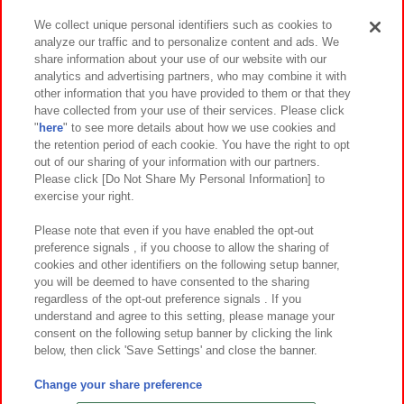
We collect unique personal identifiers such as cookies to
analyze our traffic and to personalize content and ads. We
イベント・キャンペーン
share information about your use of our website with our
analytics and advertising partners, who may combine it with
other information that you have provided to them or that they
have collected from your use of their services. Please click
"
here
" to see more details about how we use cookies and
関連会社
サステナビリティ
サイトポリシー
the retention period of each cookie. You have the right to opt
out of our sharing of your information with our partners.
プライバシーポリシー
ウェブアクセシビリティ方針と検証結果
Please click [Do Not Share My Personal Information] to
exercise your right.
お取引先さまとともに
食品のご提供について
カスタマーハラスメント対応方針
よくあるご質問・お問い合わせ
Please note that even if you have enabled the opt-out
preference signals , if you choose to allow the sharing of
cookies and other identifiers on the following setup banner,
you will be deemed to have consented to the sharing
regardless of the opt-out preference signals . If you
understand and agree to this setting, please manage your
consent on the following setup banner by clicking the link
below, then click 'Save Settings' and close the banner.
©Bandai Namco Amusement Inc.
©Bandai Namco Amusement Lab Inc.
Change your share preference
©Bandai Namco Experience Inc.