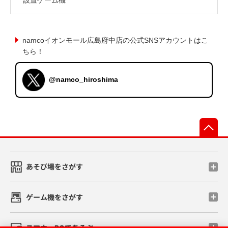
namcoイオンモール広島府中店の公式SNSアカウントはこ
ちら！
@namco_hiroshima
先
あそび場をさがす
ゲーム機をさがす
スマホ・PCであそぶ