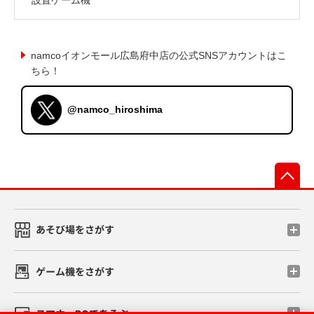
namcoイオンモール広島府中店の公式SNSアカウントはこ
ちら！
@namco_hiroshima
先
あそび場をさがす
ゲーム機をさがす
スマホ・PCであそぶ