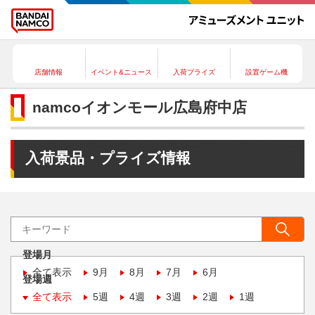
店舗情報
イベント&ニュース
入荷プライズ
設置ゲーム機
namcoイオンモール広島府中店
入荷景品・プライズ情報
登場月
全て表示
9月
8月
7月
6月
登場週
全て表示
5週
4週
3週
2週
1週