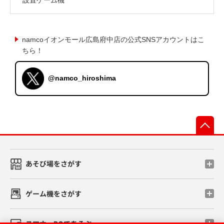
namcoイオンモール広島府中店の公式SNSアカウントはこ
ちら！
@namco_hiroshima
先
あそび場をさがす
ゲーム機をさがす
スマホ・PCであそぶ