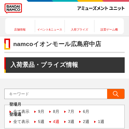
店舗情報
イベント&ニュース
入荷プライズ
設置ゲーム機
namcoイオンモール広島府中店
入荷景品・プライズ情報
登場月
全て表示
9月
8月
7月
6月
登場週
全て表示
5週
4週
3週
2週
1週