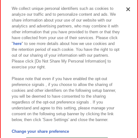
We collect unique personal identifiers such as cookies to
analyze our traffic and to personalize content and ads. We
イベント・キャンペーン
share information about your use of our website with our
analytics and advertising partners, who may combine it with
other information that you have provided to them or that they
have collected from your use of their services. Please click
"
here
" to see more details about how we use cookies and
関連会社
サステナビリティ
サイトポリシー
the retention period of each cookie. You have the right to opt
out of our sharing of your information with our partners.
プライバシーポリシー
ウェブアクセシビリティ方針と検証結果
Please click [Do Not Share My Personal Information] to
exercise your right.
お取引先さまとともに
食品のご提供について
カスタマーハラスメント対応方針
よくあるご質問・お問い合わせ
Please note that even if you have enabled the opt-out
preference signals , if you choose to allow the sharing of
cookies and other identifiers on the following setup banner,
you will be deemed to have consented to the sharing
regardless of the opt-out preference signals . If you
understand and agree to this setting, please manage your
consent on the following setup banner by clicking the link
below, then click 'Save Settings' and close the banner.
©Bandai Namco Amusement Inc.
©Bandai Namco Amusement Lab Inc.
Change your share preference
©Bandai Namco Experience Inc.