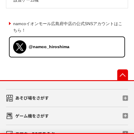
namcoイオンモール広島府中店の公式SNSアカウントはこ
ちら！
@namco_hiroshima
先
あそび場をさがす
ゲーム機をさがす
スマホ・PCであそぶ