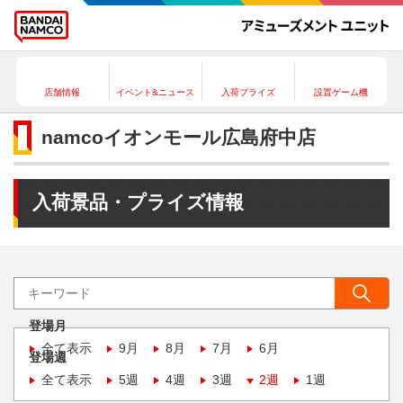
店舗情報
イベント&ニュース
入荷プライズ
設置ゲーム機
namcoイオンモール広島府中店
入荷景品・プライズ情報
登場月
全て表示
9月
8月
7月
6月
登場週
全て表示
5週
4週
3週
2週
1週