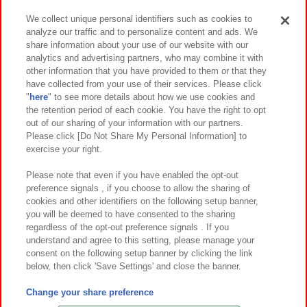
We collect unique personal identifiers such as cookies to
analyze our traffic and to personalize content and ads. We
イベント・キャンペーン
share information about your use of our website with our
analytics and advertising partners, who may combine it with
other information that you have provided to them or that they
have collected from your use of their services. Please click
"
here
" to see more details about how we use cookies and
関連会社
サステナビリティ
サイトポリシー
the retention period of each cookie. You have the right to opt
out of our sharing of your information with our partners.
プライバシーポリシー
ウェブアクセシビリティ方針と検証結果
Please click [Do Not Share My Personal Information] to
exercise your right.
お取引先さまとともに
食品のご提供について
カスタマーハラスメント対応方針
よくあるご質問・お問い合わせ
Please note that even if you have enabled the opt-out
preference signals , if you choose to allow the sharing of
cookies and other identifiers on the following setup banner,
you will be deemed to have consented to the sharing
regardless of the opt-out preference signals . If you
understand and agree to this setting, please manage your
consent on the following setup banner by clicking the link
below, then click 'Save Settings' and close the banner.
©Bandai Namco Amusement Inc.
©Bandai Namco Amusement Lab Inc.
Change your share preference
©Bandai Namco Experience Inc.