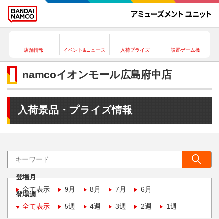
店舗情報
イベント&ニュース
入荷プライズ
設置ゲーム機
namcoイオンモール広島府中店
入荷景品・プライズ情報
登場月
全て表示
9月
8月
7月
6月
登場週
全て表示
5週
4週
3週
2週
1週