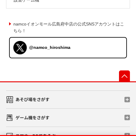
namcoイオンモール広島府中店の公式SNSアカウントはこ
ちら！
@namco_hiroshima
先
あそび場をさがす
ゲーム機をさがす
スマホ・PCであそぶ