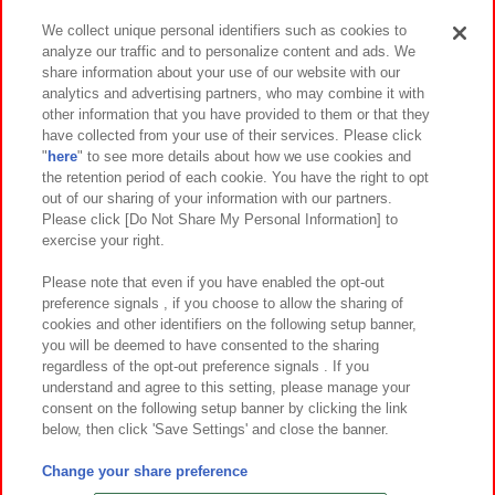
We collect unique personal identifiers such as cookies to
analyze our traffic and to personalize content and ads. We
イベント・キャンペーン
share information about your use of our website with our
analytics and advertising partners, who may combine it with
other information that you have provided to them or that they
have collected from your use of their services. Please click
"
here
" to see more details about how we use cookies and
関連会社
サステナビリティ
サイトポリシー
the retention period of each cookie. You have the right to opt
out of our sharing of your information with our partners.
プライバシーポリシー
ウェブアクセシビリティ方針と検証結果
Please click [Do Not Share My Personal Information] to
exercise your right.
お取引先さまとともに
食品のご提供について
カスタマーハラスメント対応方針
よくあるご質問・お問い合わせ
Please note that even if you have enabled the opt-out
preference signals , if you choose to allow the sharing of
cookies and other identifiers on the following setup banner,
you will be deemed to have consented to the sharing
regardless of the opt-out preference signals . If you
understand and agree to this setting, please manage your
consent on the following setup banner by clicking the link
below, then click 'Save Settings' and close the banner.
©Bandai Namco Amusement Inc.
©Bandai Namco Amusement Lab Inc.
Change your share preference
©Bandai Namco Experience Inc.