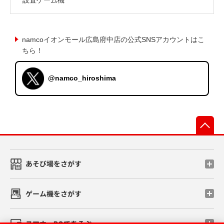
namcoイオンモール広島府中店の公式SNSアカウントはこ
ちら！
@namco_hiroshima
先
あそび場をさがす
ゲーム機をさがす
スマホ・PCであそぶ