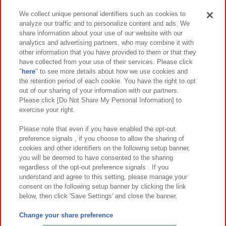
We collect unique personal identifiers such as cookies to
analyze our traffic and to personalize content and ads. We
イベント・キャンペーン
share information about your use of our website with our
analytics and advertising partners, who may combine it with
other information that you have provided to them or that they
have collected from your use of their services. Please click
"
here
" to see more details about how we use cookies and
関連会社
サステナビリティ
サイトポリシー
the retention period of each cookie. You have the right to opt
out of our sharing of your information with our partners.
プライバシーポリシー
ウェブアクセシビリティ方針と検証結果
Please click [Do Not Share My Personal Information] to
exercise your right.
お取引先さまとともに
食品のご提供について
カスタマーハラスメント対応方針
よくあるご質問・お問い合わせ
Please note that even if you have enabled the opt-out
preference signals , if you choose to allow the sharing of
cookies and other identifiers on the following setup banner,
you will be deemed to have consented to the sharing
regardless of the opt-out preference signals . If you
understand and agree to this setting, please manage your
consent on the following setup banner by clicking the link
below, then click 'Save Settings' and close the banner.
©Bandai Namco Amusement Inc.
©Bandai Namco Amusement Lab Inc.
Change your share preference
©Bandai Namco Experience Inc.