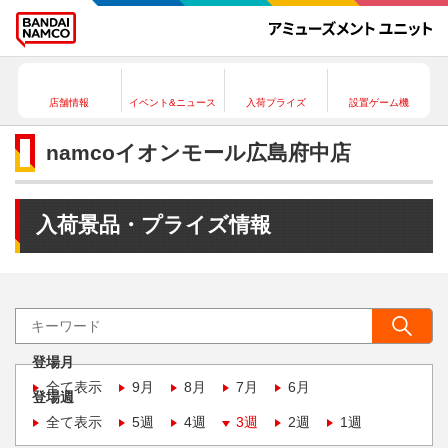
店舗情報
イベント&ニュース
入荷プライズ
設置ゲーム機
namcoイオンモール広島府中店
入荷景品・プライズ情報
登場月
全て表示
9月
8月
7月
6月
登場週
全て表示
5週
4週
3週
2週
1週