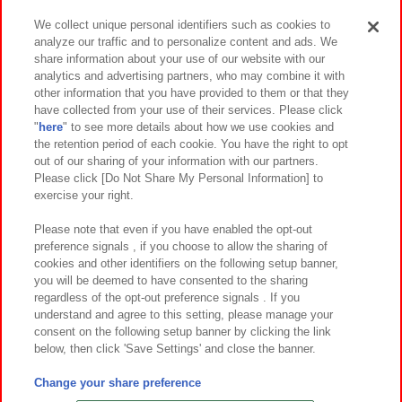
We collect unique personal identifiers such as cookies to
analyze our traffic and to personalize content and ads. We
イベント・キャンペーン
share information about your use of our website with our
analytics and advertising partners, who may combine it with
other information that you have provided to them or that they
have collected from your use of their services. Please click
"
here
" to see more details about how we use cookies and
関連会社
サステナビリティ
サイトポリシー
the retention period of each cookie. You have the right to opt
out of our sharing of your information with our partners.
プライバシーポリシー
ウェブアクセシビリティ方針と検証結果
Please click [Do Not Share My Personal Information] to
exercise your right.
お取引先さまとともに
食品のご提供について
カスタマーハラスメント対応方針
よくあるご質問・お問い合わせ
Please note that even if you have enabled the opt-out
preference signals , if you choose to allow the sharing of
cookies and other identifiers on the following setup banner,
you will be deemed to have consented to the sharing
regardless of the opt-out preference signals . If you
understand and agree to this setting, please manage your
consent on the following setup banner by clicking the link
below, then click 'Save Settings' and close the banner.
©Bandai Namco Amusement Inc.
©Bandai Namco Amusement Lab Inc.
Change your share preference
©Bandai Namco Experience Inc.