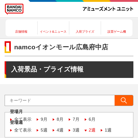
店舗情報
イベント&ニュース
入荷プライズ
設置ゲーム機
namcoイオンモール広島府中店
入荷景品・プライズ情報
登場月
全て表示
9月
8月
7月
6月
登場週
全て表示
5週
4週
3週
2週
1週