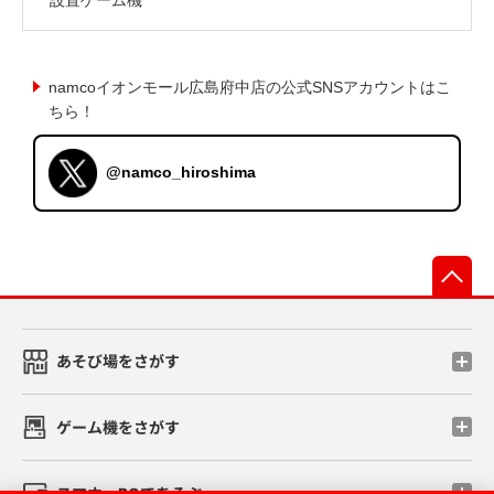
namcoイオンモール広島府中店の公式SNSアカウントはこ
ちら！
@namco_hiroshima
先
あそび場をさがす
ゲーム機をさがす
スマホ・PCであそぶ