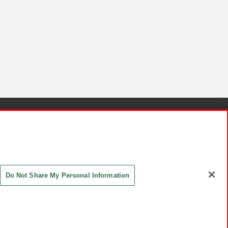
針と検証結果
お取引先さまとともに
お問い合わせ
Do Not Share My Personal Information
ASHIKI Co., Ltd. All Rights Reserved.