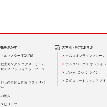
ム機をさがす
スマホ・PCであそぶ
ドルマスター TOURS
ナムコオンラインクレーン
動戦士ガンダム エクストリーム
ナムコパークス オンライ
ーサス２ インフィニットブース
ガシャポンオンライン
公式スマートフォンアプリ
ョジョの奇妙な冒険 ラストサバ
バー
鼓の達人
りスピリッツ