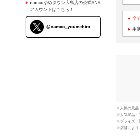
namcoゆめタウン広島店の公式SNS
アカウントはこちら！
全
@namco_youmehiro
生