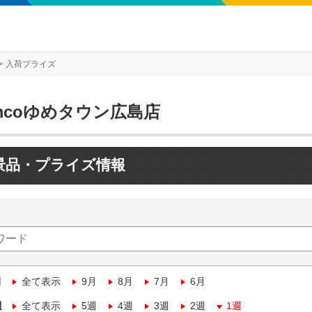
入荷プライズ
mcoゆめタウン広島店
景品・プライズ情報
月
全て表示
9月
8月
7月
6月
週
全て表示
5週
4週
3週
2週
1週