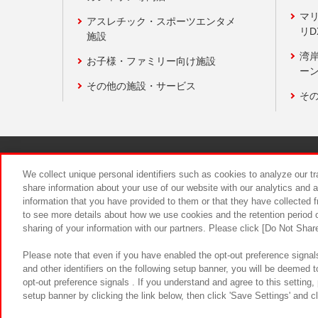
マ
アスレチック・スポーツエンタメ
リD
施設
湾
お子様・ファミリー向け施設
ーン
その他の施設・サービス
そ
関連会社
サステナビリティ
We collect unique personal identifiers such as cookies to analyze our t
share information about your use of our website with our analytics and 
information that you have provided to them or that they have collected f
食品のご提
to see more details about how we use cookies and the retention period o
sharing of your information with our partners. Please click [Do Not Shar
Please note that even if you have enabled the opt-out preference signals
and other identifiers on the following setup banner, you will be deemed 
opt-out preference signals . If you understand and agree to this setting
setup banner by clicking the link below, then click 'Save Settings' and c
©Bandai Namco Amusement Inc.
©Ba