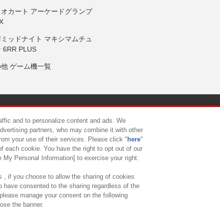
リオカート アーケードグランプ
X
岸ミッドナイト マキシマムチュ
 6RR PLUS
の他 ゲーム機一覧
サイトポリシー
プライバシーポリシー
ウェブアクセシビリティ方
raffic and to personalize content and ads. We
advertising partners, who may combine it with other
rom your use of their services. Please click "
here
"
供について
カスタマーハラスメント対応方針
よくあるご質問・
f each cookie. You have the right to opt out of our
e My Personal Information] to exercise your right.
 , if you choose to allow the sharing of cookies
to have consented to the sharing regardless of the
, please manage your consent on the following
lose the banner.
ndai Namco Amusement Lab Inc.
©Bandai Namco Experience Inc.
©HANAY