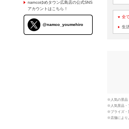
namcoゆめタウン広島店の公式SNS
アカウントはこちら！
全
@namco_youmehiro
生