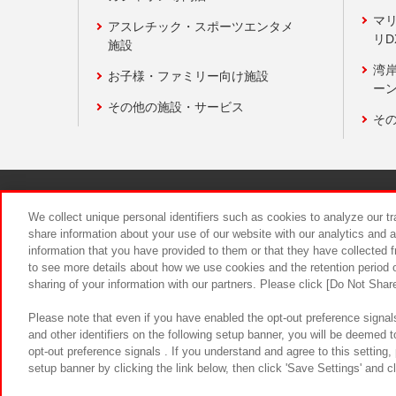
マ
アスレチック・スポーツエンタメ
リD
施設
湾
お子様・ファミリー向け施設
ーン
その他の施設・サービス
そ
関連会社
サステナビリティ
We collect unique personal identifiers such as cookies to analyze our t
share information about your use of our website with our analytics and 
information that you have provided to them or that they have collected f
食品のご提
to see more details about how we use cookies and the retention period o
sharing of your information with our partners. Please click [Do Not Shar
Please note that even if you have enabled the opt-out preference signals
and other identifiers on the following setup banner, you will be deemed 
opt-out preference signals . If you understand and agree to this setting
setup banner by clicking the link below, then click 'Save Settings' and c
©Bandai Namco Amusement Inc.
©Ba