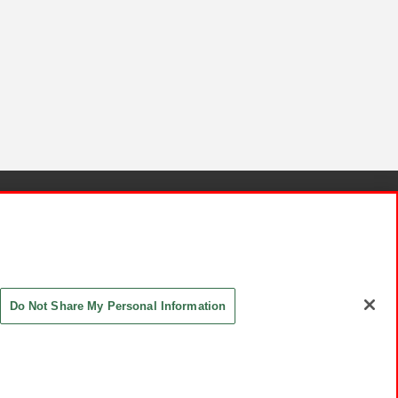
針と検証結果
お取引先さまとともに
お問い合わせ
Do Not Share My Personal Information
ASHIKI Co., Ltd. All Rights Reserved.