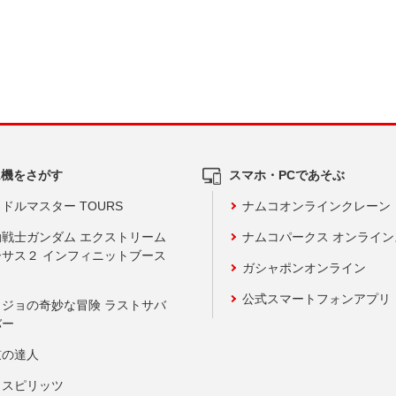
ム機をさがす
スマホ・PCであそぶ
ドルマスター TOURS
ナムコオンラインクレーン
動戦士ガンダム エクストリーム
ナムコパークス オンライ
ーサス２ インフィニットブース
ガシャポンオンライン
公式スマートフォンアプリ
ョジョの奇妙な冒険 ラストサバ
バー
鼓の達人
りスピリッツ