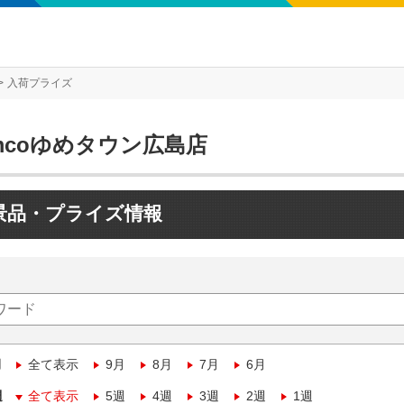
入荷プライズ
mcoゆめタウン広島店
景品・プライズ情報
月
全て表示
9月
8月
7月
6月
週
全て表示
5週
4週
3週
2週
1週