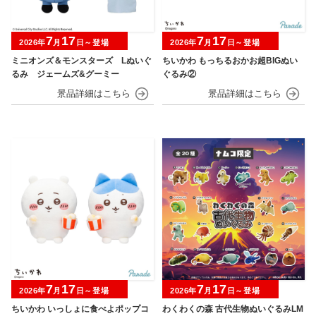
7
17
7
17
2026年
月
日～登場
2026年
月
日～登場
ミニオンズ＆モンスターズ Lぬいぐ
ちいかわ もっちるおかお超BIGぬい
るみ ジェームズ&グーミー
ぐるみ②
7
17
7
17
2026年
月
日～登場
2026年
月
日～登場
ちいかわ いっしょに食べよポップコ
わくわくの森 古代生物ぬいぐるみLM