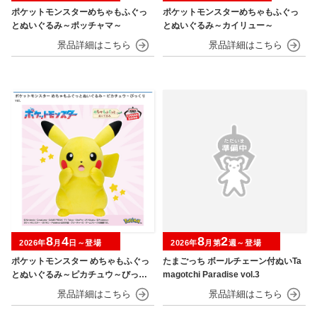
ポケットモンスターめちゃもふぐっ
ポケットモンスターめちゃもふぐっ
とぬいぐるみ～ポッチャマ～
とぬいぐるみ～カイリュー～
8
4
8
2
2026年
月
日～登場
2026年
月第
週～登場
ポケットモンスター めちゃもふぐっ
たまごっち ボールチェーン付ぬいTa
とぬいぐるみ～ピカチュウ～びっく
magotchi Paradise vol.3
りver.