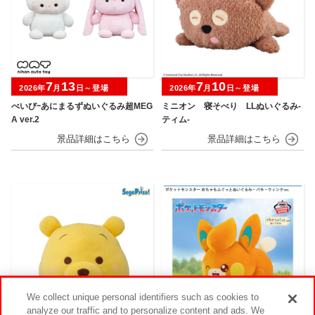
7
13
7
10
2026年
月
日～登場
2026年
月
日～登場
べいびｰあにまるずぬいぐるみ超MEG
ミニオン 寝そべり LLぬいぐるみ‐
A ver.2
ティム‐
We collect unique personal identifiers such as cookies to
analyze our traffic and to personalize content and ads. We