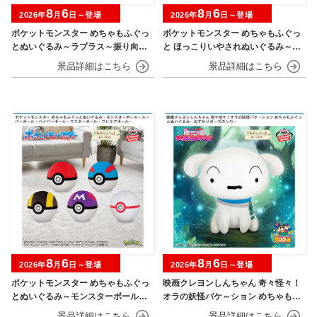
8
6
8
6
2026年
月
日～登場
2026年
月
日～登場
ポケットモンスター めちゃもふぐっ
ポケットモンスター めちゃもふぐっ
とぬいぐるみ～ラプラス～振り向きv
と ほっこりいやされぬいぐるみ～カ
er.
ビゴン～
8
6
8
6
2026年
月
日～登場
2026年
月
日～登場
ポケットモンスター めちゃもふぐっ
映画クレヨンしんちゃん 奇々怪々！
とぬいぐるみ～モンスターボール・
オラの妖怪バケ～ション めちゃもふ
スーパーボール・ハイパーボール・
ぐっとぬいぐるみ～おすわりポーズ