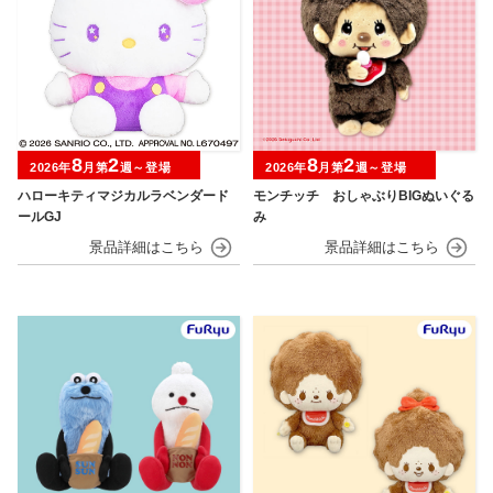
8
2
8
2
2026年
月第
週～登場
2026年
月第
週～登場
ハローキティマジカルラベンダード
モンチッチ おしゃぶりBIGぬいぐる
ールGJ
み