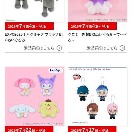
7
4
7
4
2026年
月第
週～登場
2026年
月第
週～登場
EXPO2025ミャクミャク ブラックBI
クロミ 超超BIGぬいぐるみ～てへぺ
Gぬいぐるみ
ろ～
7
22
7
17
2026年
月
日～登場
2026年
月
日～登場