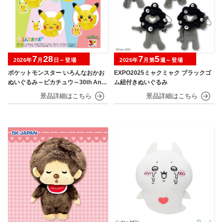
7
28
7
5
2026年
月
日～登場
2026年
月第
週～登場
ポケットモンスター いろんなおかお
EXPO2025ミャクミャク ブラックゴ
ぬいぐるみ～ピカチュウ～30th Anni
ム紐付きぬいぐるみ
versary