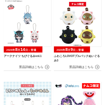
8
14
8
9
2026年
月
日～登場
2026年
月
日～登場
アークナイツ ちびぐるみvol.1
ふわころLOVOTプルバックぬいぐる
み3