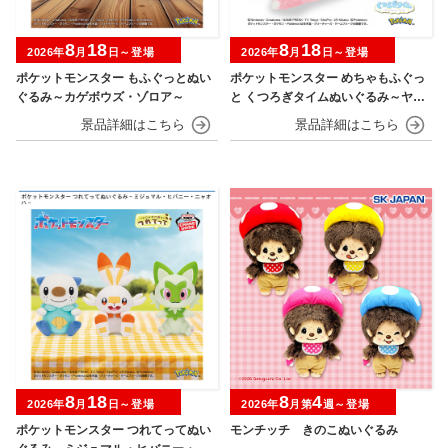
8
18
8
18
2026年
月
日～登場
2026年
月
日～登場
ポケットモンスター もふぐっとぬい
ポケットモンスター めちゃもふぐっ
ぐるみ～カゲボウズ・ゾロア～
と くつろぎタイムぬいぐるみ～ヤド
ン～
8
18
8
4
2026年
月
日～登場
2026年
月第
週～登場
ポケットモンスター つれてってぬい
モンチッチ きのこぬいぐるみ