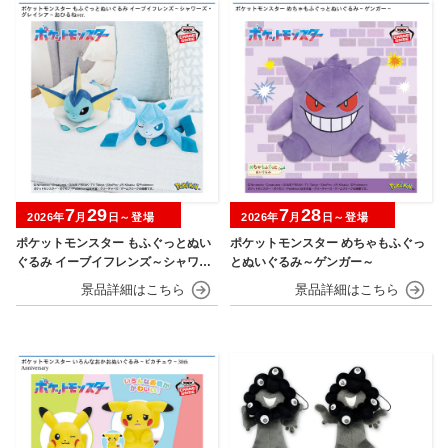
7
29
7
28
2026年
月
日～登場
2026年
月
日～登場
ポケットモンスター もふぐっとぬい
ポケットモンスター めちゃもふぐっ
ぐるみ イーブイフレンズ～シャワー
とぬいぐるみ～ゲンガー～
ズ・グレイシア～おひるねver.