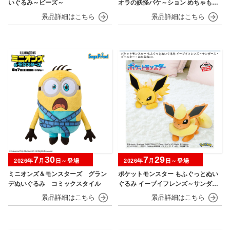
いぐるみ～ビーズ～
オラの妖怪バケ～ション めちゃもふ
ぐっとぬいぐるみ シロ
7
30
7
29
2026年
月
日～登場
2026年
月
日～登場
ミニオンズ＆モンスターズ グラン
ポケットモンスター もふぐっとぬい
デぬいぐるみ コミックスタイル
ぐるみ イーブイフレンズ～サンダー
ス・ブースター～おひるねver.