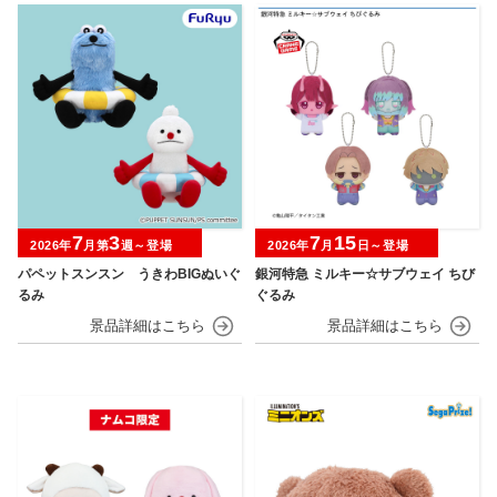
7
3
7
15
2026年
月第
週～登場
2026年
月
日～登場
パペットスンスン うきわBIGぬいぐ
銀河特急 ミルキー☆サブウェイ ちび
るみ
ぐるみ