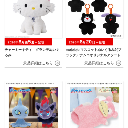
8
5
8
20
2026年
月第
週～登場
2026年
月
日～登場
チャーミーキティ グランデぬいぐ
mojojojo マスコットぬいぐるみ9(ブ
るみ
ラック）ナムコオリジナルアソート