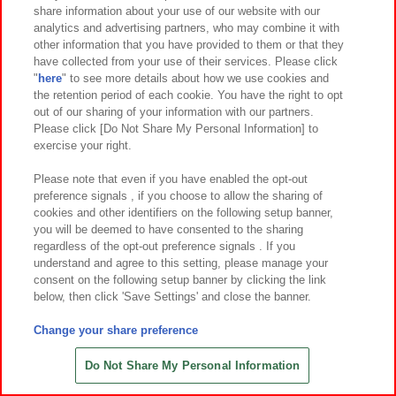
share information about your use of our website with our
7
10
7
9
2026年
月
日～登場
2026年
月
日～登場
analytics and advertising partners, who may combine it with
other information that you have provided to them or that they
くまのプーさん スーパーギガザッ
ポケットモンスター めちゃもふぐっ
have collected from your use of their services. Please click
カもちもちクッション
とぬいぐるみ～パモ～ウィンクver.
"
here
" to see more details about how we use cookies and
the retention period of each cookie. You have the right to opt
out of our sharing of your information with our partners.
Please click [Do Not Share My Personal Information] to
exercise your right.
Please note that even if you have enabled the opt-out
preference signals , if you choose to allow the sharing of
cookies and other identifiers on the following setup banner,
you will be deemed to have consented to the sharing
regardless of the opt-out preference signals . If you
understand and agree to this setting, please manage your
consent on the following setup banner by clicking the link
below, then click 'Save Settings' and close the banner.
Change your share preference
7
7
7
7
2026年
月
日～登場
2026年
月
日～登場
ポケットモンスター めちゃもふぐっ
ポケットモンスター めちゃもふぐっ
Do Not Share My Personal Information
とぬいぐるみ～ブラッキー～
とぬいぐるみ～エーフィ－～