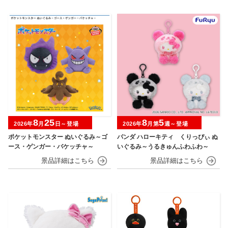
8
25
8
5
2026年
月
日～登場
2026年
月第
週～登場
ポケットモンスター ぬいぐるみ～ゴ
パンダ ハローキティ くりっぴぃ ぬ
ース・ゲンガー・バケッチャ～
いぐるみ～うるきゅんふわふわ～