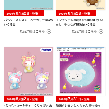
8
2
8
2
2026年
月第
週～登場
2026年
月第
週～登場
パペットスンスン ベーカリーBIGぬ
モンチッチ Design produced by Sa
いぐるみ
nrio 手つなぎBIGぬいぐるみ
8
2
7
31
2026年
月第
週～登場
2026年
月
日～登場
パンダ ハローキティ くりっぴぃ ぬ
映画クレヨンしんちゃん 奇々怪々！