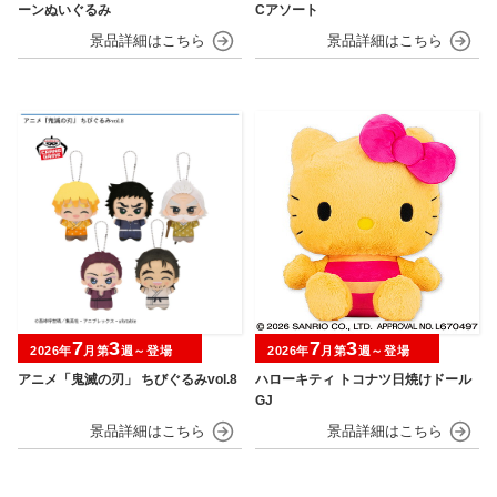
ーンぬいぐるみ
Cアソート
7
3
7
3
2026年
月第
週～登場
2026年
月第
週～登場
アニメ「鬼滅の刃」 ちびぐるみvol.8
ハローキティ トコナツ日焼けドール
GJ