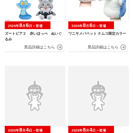
8
6
8
6
2026年
月
日～登場
2026年
月
日～登場
ズートピア２ 赤いほっぺ ぬいぐ
ワニサメパペット ナムコ限定カラー
るみ
8
4
8
4
2026年
月
日～登場
2026年
月
日～登場