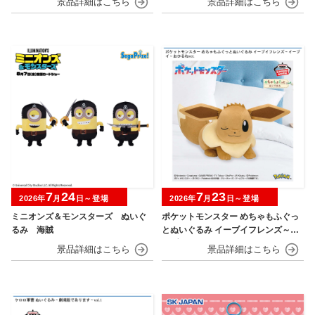
7
24
7
23
2026年
月
日～登場
2026年
月
日～登場
ミニオンズ＆モンスターズ ぬいぐ
ポケットモンスター めちゃもふぐっ
るみ 海賊
とぬいぐるみ イーブイフレンズ～イ
ーブイ～おひるねver.