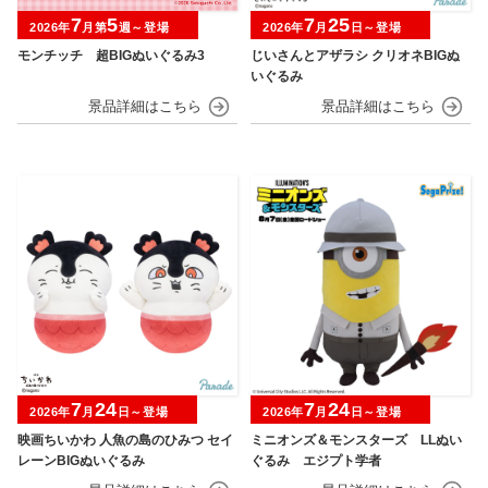
7
5
7
25
2026年
月第
週～登場
2026年
月
日～登場
モンチッチ 超BIGぬいぐるみ3
じいさんとアザラシ クリオネBIGぬ
いぐるみ
7
24
7
24
2026年
月
日～登場
2026年
月
日～登場
映画ちいかわ 人魚の島のひみつ セイ
ミニオンズ＆モンスターズ LLぬい
レーンBIGぬいぐるみ
ぐるみ エジプト学者