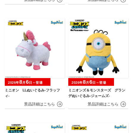
マスターボール・プレミアボール～
のシロ～
8
6
8
6
2026年
月
日～登場
2026年
月
日～登場
ミニオン LLぬいぐるみ‐フラッフ
ミニオンズ＆モンスターズ グラン
ィ‐
デぬいぐるみ‐ジェームズ‐