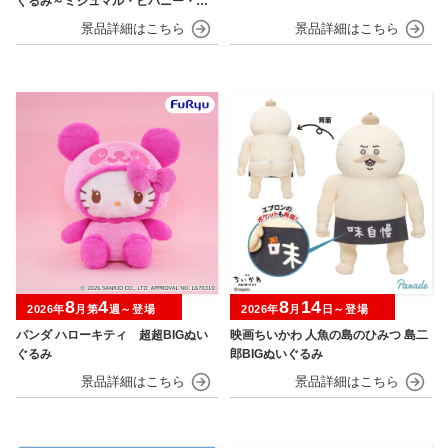
ぐるみ～ミジュマル・ヒバニー・ニ
ャオハ～
8
4
8
14
2026年
月第
週～登場
2026年
月
日～登場
パンダ ハローキティ 超超BIGぬい
映画ちいかわ 人魚の島のひみつ 島二
ぐるみ
郎BIGぬいぐるみ