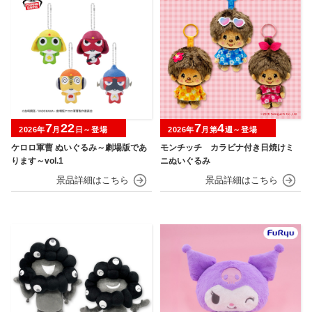
7
22
7
4
2026年
月
日～登場
2026年
月第
週～登場
ケロロ軍曹 ぬいぐるみ～劇場版であ
モンチッチ カラビナ付き日焼けミ
ります～vol.1
ニぬいぐるみ