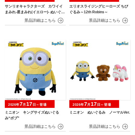
サンリオキャラクターズ カワイイ
エリオスライジングヒーローズ ちび
まみれ-星まみれ(イエロー)- ぬいぐる
ぐるみ～12th Robins～
み
7
17
7
17
2026年
月
日～登場
2026年
月
日～登場
ミニオン キングサイズぬいぐる
ミニオン ぬいぐるみ ノーマルVer.
み“ボブ”