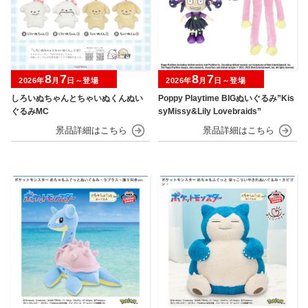
8
7
8
7
2026年
月
日～登場
2026年
月
日～登場
しろいぬちゃんとちゃいぬくんぬい
Poppy Playtime BIGぬいぐるみ”Kis
ぐるみMC
syMissy&Lily Lovebraids”