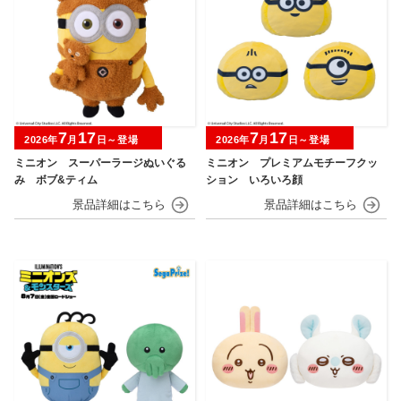
7
17
7
17
2026年
月
日～登場
2026年
月
日～登場
ミニオン スーパーラージぬいぐる
ミニオン プレミアムモチーフクッ
み ボブ&ティム
ション いろいろ顔