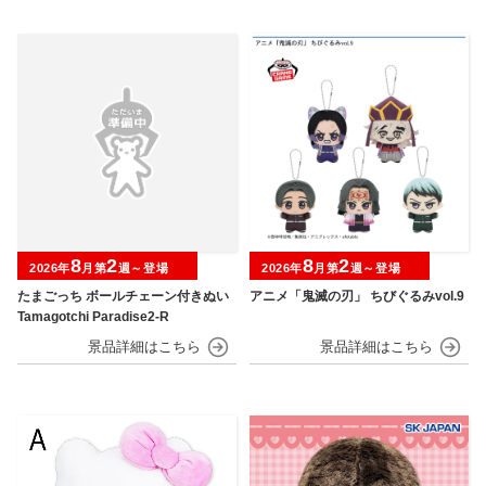
8
2
8
2
2026年
月第
週～登場
2026年
月第
週～登場
たまごっち ボールチェーン付きぬい
アニメ「鬼滅の刃」 ちびぐるみvol.9
Tamagotchi Paradise2-R