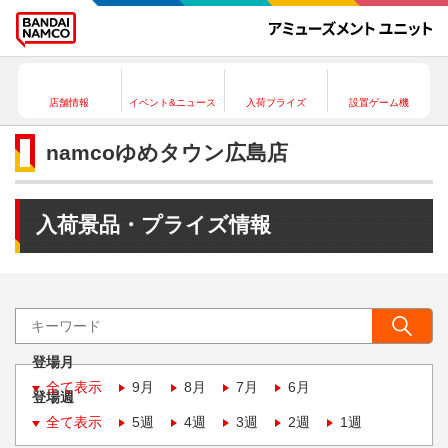
店舗情報
イベント&ニュース
入荷プライズ
設置ゲーム機
namcoゆめタウン広島店
入荷景品・プライズ情報
登場月
全て表示
9月
8月
7月
6月
登場週
全て表示
5週
4週
3週
2週
1週