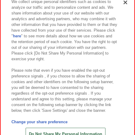
We collect unique personal identifiers such as cookies to
analyze our traffic and to personalize content and ads. We
イベント・キャンペーン
share information about your use of our website with our
analytics and advertising partners, who may combine it with
other information that you have provided to them or that they
have collected from your use of their services. Please click
"
here
" to see more details about how we use cookies and
関連会社
サステナビリティ
サイトポリシー
the retention period of each cookie. You have the right to opt
out of our sharing of your information with our partners.
プライバシーポリシー
ウェブアクセシビリティ方針と検証結果
Please click [Do Not Share My Personal Information] to
exercise your right.
お取引先さまとともに
食品のご提供について
カスタマーハラスメント対応方針
よくあるご質問・お問い合わせ
Please note that even if you have enabled the opt-out
preference signals , if you choose to allow the sharing of
cookies and other identifiers on the following setup banner,
you will be deemed to have consented to the sharing
regardless of the opt-out preference signals . If you
understand and agree to this setting, please manage your
consent on the following setup banner by clicking the link
below, then click 'Save Settings' and close the banner.
©Bandai Namco Amusement Inc.
©Bandai Namco Amusement Lab Inc.
Change your share preference
©Bandai Namco Experience Inc.
©HANAYASHIKI Co., Ltd. All Rights Reserved.
Do Not Share My Personal Information