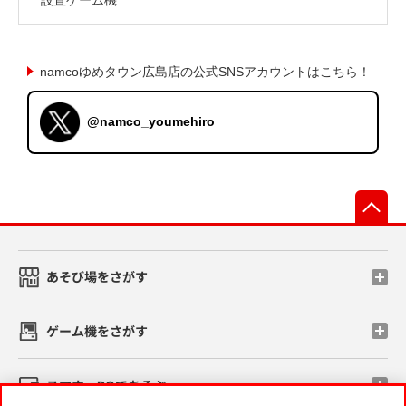
namcoゆめタウン広島店の公式SNSアカウントはこちら！
@namco_youmehiro
先
あそび場をさがす
ゲーム機をさがす
スマホ・PCであそぶ