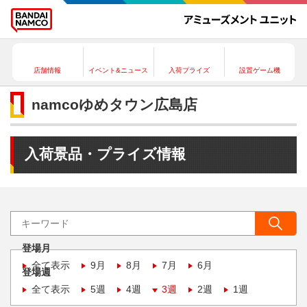
店舗情報
イベント&ニュース
入荷プライズ
設置ゲーム機
namcoゆめタウン広島店
入荷景品・プライズ情報
登場月
全て表示
9月
8月
7月
6月
登場週
全て表示
5週
4週
3週
2週
1週