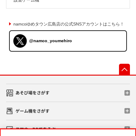
namcoゆめタウン広島店の公式SNSアカウントはこちら！
@namco_youmehiro
先
あそび場をさがす
ゲーム機をさがす
スマホ・PCであそぶ