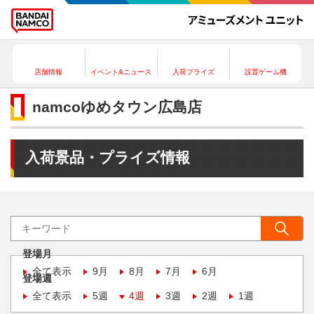
店舗情報
イベント&ニュース
入荷プライズ
設置ゲーム機
namcoゆめタウン広島店
入荷景品・プライズ情報
登場月
全て表示
9月
8月
7月
6月
登場週
全て表示
5週
4週
3週
2週
1週