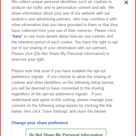
We collect unique personal identifiers such as cookies to
analyze our traffic and to personalize content and ads. We
イベント・キャンペーン
share information about your use of our website with our
analytics and advertising partners, who may combine it with
other information that you have provided to them or that they
have collected from your use of their services. Please click
"
here
" to see more details about how we use cookies and
関連会社
サステナビリティ
サイトポリシー
the retention period of each cookie. You have the right to opt
out of our sharing of your information with our partners.
プライバシーポリシー
ウェブアクセシビリティ方針と検証結果
Please click [Do Not Share My Personal Information] to
exercise your right.
お取引先さまとともに
食品のご提供について
カスタマーハラスメント対応方針
よくあるご質問・お問い合わせ
Please note that even if you have enabled the opt-out
preference signals , if you choose to allow the sharing of
cookies and other identifiers on the following setup banner,
you will be deemed to have consented to the sharing
regardless of the opt-out preference signals . If you
understand and agree to this setting, please manage your
consent on the following setup banner by clicking the link
below, then click 'Save Settings' and close the banner.
©Bandai Namco Amusement Inc.
©Bandai Namco Amusement Lab Inc.
Change your share preference
©Bandai Namco Experience Inc.
©HANAYASHIKI Co., Ltd. All Rights Reserved.
Do Not Share My Personal Information