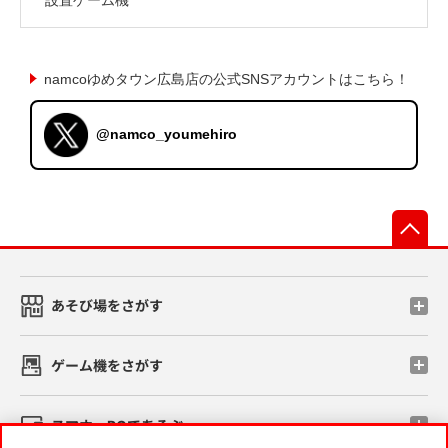
namcoゆめタウン広島店の公式SNSアカウントはこちら！
@namco_youmehiro
先
あそび場をさがす
ゲーム機をさがす
スマホ・PCであそぶ