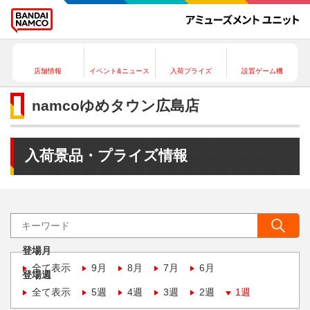
店舗情報
イベント&ニュース
入荷プライズ
設置ゲーム機
namcoゆめタウン広島店
入荷景品・プライズ情報
登場月
全て表示
9月
8月
7月
6月
登場週
全て表示
5週
4週
3週
2週
1週