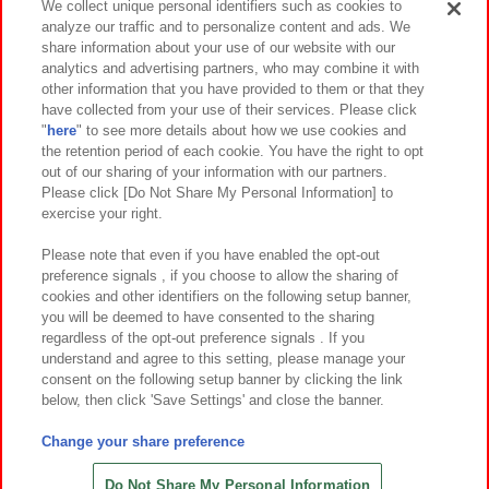
We collect unique personal identifiers such as cookies to
analyze our traffic and to personalize content and ads. We
イベント・キャンペーン
share information about your use of our website with our
analytics and advertising partners, who may combine it with
other information that you have provided to them or that they
have collected from your use of their services. Please click
"
here
" to see more details about how we use cookies and
関連会社
サステナビリティ
サイトポリシー
the retention period of each cookie. You have the right to opt
out of our sharing of your information with our partners.
プライバシーポリシー
ウェブアクセシビリティ方針と検証結果
Please click [Do Not Share My Personal Information] to
exercise your right.
お取引先さまとともに
食品のご提供について
カスタマーハラスメント対応方針
よくあるご質問・お問い合わせ
Please note that even if you have enabled the opt-out
preference signals , if you choose to allow the sharing of
cookies and other identifiers on the following setup banner,
you will be deemed to have consented to the sharing
regardless of the opt-out preference signals . If you
understand and agree to this setting, please manage your
consent on the following setup banner by clicking the link
below, then click 'Save Settings' and close the banner.
©Bandai Namco Amusement Inc.
©Bandai Namco Amusement Lab Inc.
Change your share preference
©Bandai Namco Experience Inc.
©HANAYASHIKI Co., Ltd. All Rights Reserved.
Do Not Share My Personal Information