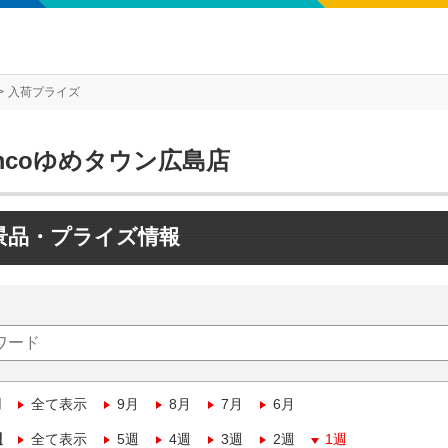
入荷プライズ
mcoゆめタウン広島店
景品・プライズ情報
月
全て表示
9月
8月
7月
6月
週
全て表示
5週
4週
3週
2週
1週