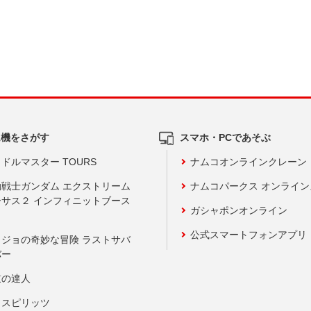
ム機をさがす
スマホ・PCであそぶ
ドルマスター TOURS
ナムコオンラインクレーン
動戦士ガンダム エクストリーム
ナムコパークス オンライ
ーサス２ インフィニットブース
ガシャポンオンライン
公式スマートフォンアプリ
ョジョの奇妙な冒険 ラストサバ
バー
鼓の達人
りスピリッツ