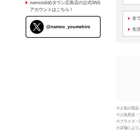
namcoゆめタウン広島店の公式SNS
アカウントはこちら！
全
@namco_youmehiro
生