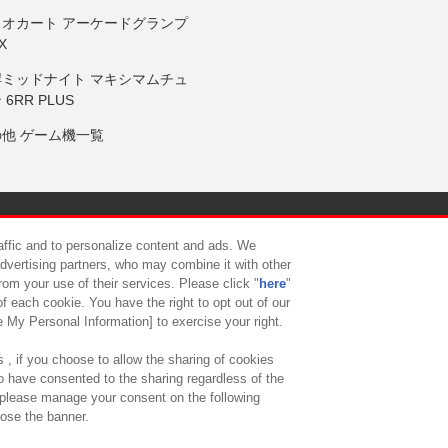
リオカート アーケードグランプ
X
岸ミッドナイト マキシマムチュ
 6RR PLUS
の他 ゲーム機一覧
サイトポリシー
プライバシーポリシー
ウェブアクセシビリティ方
raffic and to personalize content and ads. We
advertising partners, who may combine it with other
rom your use of their services. Please click "
here
"
供について
カスタマーハラスメント対応方針
よくあるご質問・
f each cookie. You have the right to opt out of our
e My Personal Information] to exercise your right.
 , if you choose to allow the sharing of cookies
to have consented to the sharing regardless of the
, please manage your consent on the following
lose the banner.
ndai Namco Amusement Lab Inc.
©Bandai Namco Experience Inc.
©HANAY