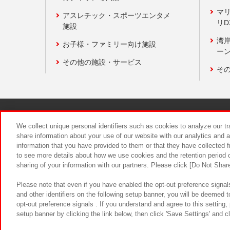
マ
アスレチック・スポーツエンタメ
リD
施設
湾
お子様・ファミリー向け施設
ーン
その他の施設・サービス
そ
関連会社
サステナビリティ
We collect unique personal identifiers such as cookies to analyze our t
share information about your use of our website with our analytics and 
information that you have provided to them or that they have collected f
食品のご提
to see more details about how we use cookies and the retention period o
sharing of your information with our partners. Please click [Do Not Shar
Please note that even if you have enabled the opt-out preference signals
and other identifiers on the following setup banner, you will be deemed 
opt-out preference signals . If you understand and agree to this setting
setup banner by clicking the link below, then click 'Save Settings' and c
©Bandai Namco Amusement Inc.
©Ba