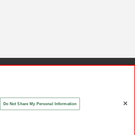
針と検証結果
お取引先さまとともに
お問い合わせ
Do Not Share My Personal Information
ASHIKI Co., Ltd. All Rights Reserved.