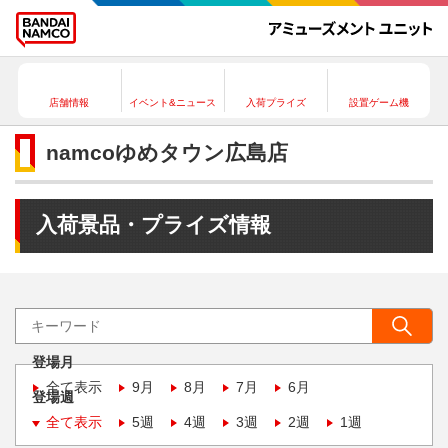
店舗情報
イベント&ニュース
入荷プライズ
設置ゲーム機
namcoゆめタウン広島店
入荷景品・プライズ情報
登場月
全て表示
9月
8月
7月
6月
登場週
全て表示
5週
4週
3週
2週
1週