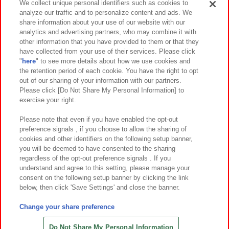
We collect unique personal identifiers such as cookies to
analyze our traffic and to personalize content and ads. We
イベント・キャンペーン
share information about your use of our website with our
analytics and advertising partners, who may combine it with
other information that you have provided to them or that they
have collected from your use of their services. Please click
"
here
" to see more details about how we use cookies and
関連会社
サステナビリティ
サイトポリシー
the retention period of each cookie. You have the right to opt
out of our sharing of your information with our partners.
プライバシーポリシー
ウェブアクセシビリティ方針と検証結果
Please click [Do Not Share My Personal Information] to
exercise your right.
お取引先さまとともに
食品のご提供について
カスタマーハラスメント対応方針
よくあるご質問・お問い合わせ
Please note that even if you have enabled the opt-out
preference signals , if you choose to allow the sharing of
cookies and other identifiers on the following setup banner,
you will be deemed to have consented to the sharing
regardless of the opt-out preference signals . If you
understand and agree to this setting, please manage your
consent on the following setup banner by clicking the link
below, then click 'Save Settings' and close the banner.
©Bandai Namco Amusement Inc.
©Bandai Namco Amusement Lab Inc.
Change your share preference
©Bandai Namco Experience Inc.
©HANAYASHIKI Co., Ltd. All Rights Reserved.
Do Not Share My Personal Information