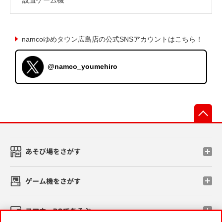
namcoゆめタウン広島店の公式SNSアカウントはこちら！
@namco_youmehiro
先
あそび場をさがす
ゲーム機をさがす
スマホ・PCであそぶ