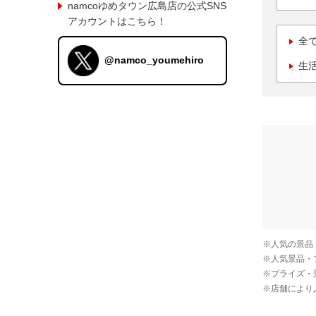
namcoゆめタウン広島店の公式SNS
アカウントはこちら！
全
@namco_youmehiro
生