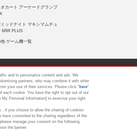
リオカート アーケードグランプ
X
岸ミッドナイト マキシマムチュ
 6RR PLUS
の他 ゲーム機一覧
サイトポリシー
プライバシーポリシー
ウェブアクセシビリティ方
raffic and to personalize content and ads. We
advertising partners, who may combine it with other
rom your use of their services. Please click "
here
"
供について
カスタマーハラスメント対応方針
よくあるご質問・
f each cookie. You have the right to opt out of our
e My Personal Information] to exercise your right.
 , if you choose to allow the sharing of cookies
to have consented to the sharing regardless of the
, please manage your consent on the following
lose the banner.
ndai Namco Amusement Lab Inc.
©Bandai Namco Experience Inc.
©HANAY