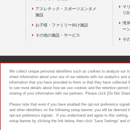
マ
アスレチック・スポーツエンタメ
リD
施設
湾
お子様・ファミリー向け施設
ーン
その他の施設・サービス
そ
関連会社
サステナビリティ
We collect unique personal identifiers such as cookies to analyze our t
share information about your use of our website with our analytics and 
information that you have provided to them or that they have collected f
食品のご提
to see more details about how we use cookies and the retention period o
sharing of your information with our partners. Please click [Do Not Shar
Please note that even if you have enabled the opt-out preference signals
and other identifiers on the following setup banner, you will be deemed 
opt-out preference signals . If you understand and agree to this setting
setup banner by clicking the link below, then click 'Save Settings' and c
©Bandai Namco Amusement Inc.
©Ba