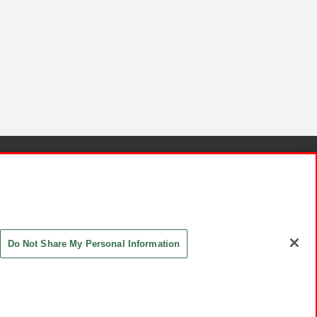
針と検証結果
お取引先さまとともに
お問い合わせ
Do Not Share My Personal Information
ASHIKI Co., Ltd. All Rights Reserved.