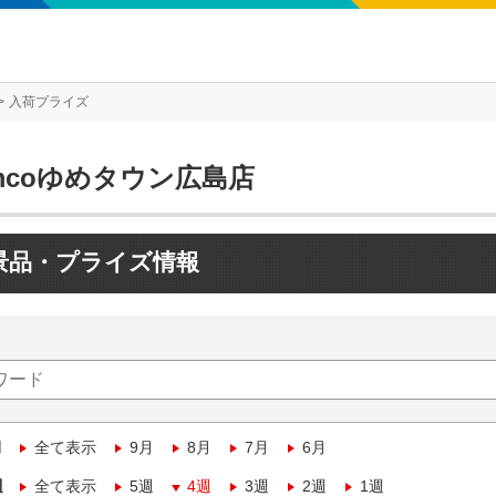
入荷プライズ
mcoゆめタウン広島店
景品・プライズ情報
月
全て表示
9月
8月
7月
6月
週
全て表示
5週
4週
3週
2週
1週