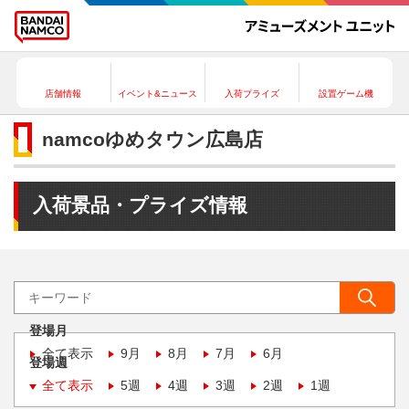
店舗情報
イベント&ニュース
入荷プライズ
設置ゲーム機
namcoゆめタウン広島店
入荷景品・プライズ情報
登場月
全て表示
9月
8月
7月
6月
登場週
全て表示
5週
4週
3週
2週
1週