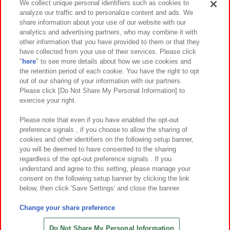
We collect unique personal identifiers such as cookies to
analyze our traffic and to personalize content and ads. We
イベント・キャンペーン
share information about your use of our website with our
analytics and advertising partners, who may combine it with
other information that you have provided to them or that they
have collected from your use of their services. Please click
"
here
" to see more details about how we use cookies and
関連会社
サステナビリティ
サイトポリシー
the retention period of each cookie. You have the right to opt
out of our sharing of your information with our partners.
プライバシーポリシー
ウェブアクセシビリティ方針と検証結果
Please click [Do Not Share My Personal Information] to
exercise your right.
お取引先さまとともに
食品のご提供について
カスタマーハラスメント対応方針
よくあるご質問・お問い合わせ
Please note that even if you have enabled the opt-out
preference signals , if you choose to allow the sharing of
cookies and other identifiers on the following setup banner,
you will be deemed to have consented to the sharing
regardless of the opt-out preference signals . If you
understand and agree to this setting, please manage your
consent on the following setup banner by clicking the link
below, then click 'Save Settings' and close the banner.
©Bandai Namco Amusement Inc.
©Bandai Namco Amusement Lab Inc.
Change your share preference
©Bandai Namco Experience Inc.
©HANAYASHIKI Co., Ltd. All Rights Reserved.
Do Not Share My Personal Information