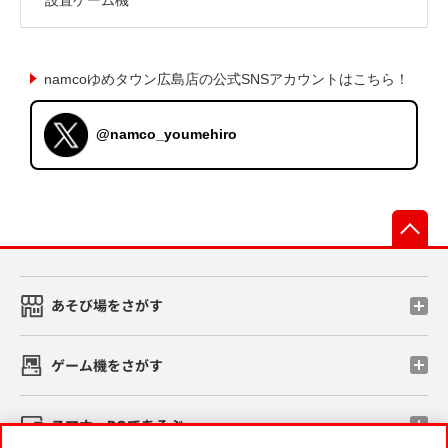
namcoゆめタウン広島店の公式SNSアカウントはこちら！
@namco_youmehiro
先
あそび場をさがす
ゲーム機をさがす
スマホ・PCであそぶ