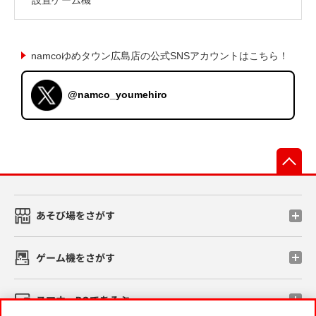
namcoゆめタウン広島店の公式SNSアカウントはこちら！
@namco_youmehiro
先
あそび場をさがす
ゲーム機をさがす
スマホ・PCであそぶ