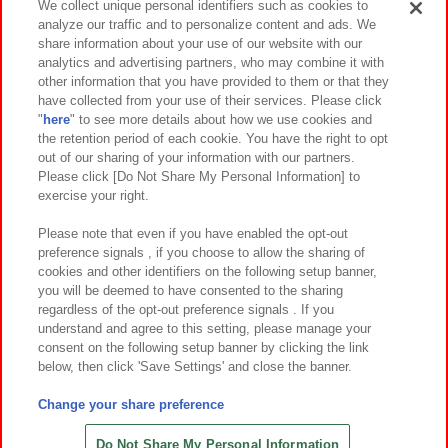
We collect unique personal identifiers such as cookies to
analyze our traffic and to personalize content and ads. We
イベント・キャンペーン
share information about your use of our website with our
analytics and advertising partners, who may combine it with
other information that you have provided to them or that they
have collected from your use of their services. Please click
"
here
" to see more details about how we use cookies and
関連会社
サステナビリティ
サイトポリシー
the retention period of each cookie. You have the right to opt
out of our sharing of your information with our partners.
プライバシーポリシー
ウェブアクセシビリティ方針と検証結果
Please click [Do Not Share My Personal Information] to
exercise your right.
お取引先さまとともに
食品のご提供について
カスタマーハラスメント対応方針
よくあるご質問・お問い合わせ
Please note that even if you have enabled the opt-out
preference signals , if you choose to allow the sharing of
cookies and other identifiers on the following setup banner,
you will be deemed to have consented to the sharing
regardless of the opt-out preference signals . If you
understand and agree to this setting, please manage your
consent on the following setup banner by clicking the link
below, then click 'Save Settings' and close the banner.
©Bandai Namco Amusement Inc.
©Bandai Namco Amusement Lab Inc.
Change your share preference
©Bandai Namco Experience Inc.
©HANAYASHIKI Co., Ltd. All Rights Reserved.
Do Not Share My Personal Information