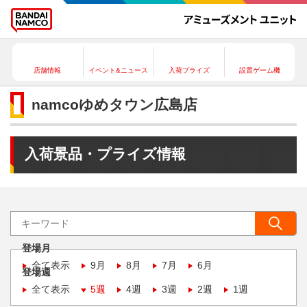
店舗情報
イベント&ニュース
入荷プライズ
設置ゲーム機
namcoゆめタウン広島店
入荷景品・プライズ情報
登場月
全て表示
9月
8月
7月
6月
登場週
全て表示
5週
4週
3週
2週
1週