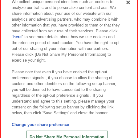
We collect unique personal identifiers such as cookies to
analyze our traffic and to personalize content and ads. We
イベント・キャンペーン
share information about your use of our website with our
analytics and advertising partners, who may combine it with
other information that you have provided to them or that they
have collected from your use of their services. Please click
"
here
" to see more details about how we use cookies and
関連会社
サステナビリティ
サイトポリシー
the retention period of each cookie. You have the right to opt
out of our sharing of your information with our partners.
プライバシーポリシー
ウェブアクセシビリティ方針と検証結果
Please click [Do Not Share My Personal Information] to
exercise your right.
お取引先さまとともに
食品のご提供について
カスタマーハラスメント対応方針
よくあるご質問・お問い合わせ
Please note that even if you have enabled the opt-out
preference signals , if you choose to allow the sharing of
cookies and other identifiers on the following setup banner,
you will be deemed to have consented to the sharing
regardless of the opt-out preference signals . If you
understand and agree to this setting, please manage your
consent on the following setup banner by clicking the link
below, then click 'Save Settings' and close the banner.
©Bandai Namco Amusement Inc.
©Bandai Namco Amusement Lab Inc.
Change your share preference
©Bandai Namco Experience Inc.
©HANAYASHIKI Co., Ltd. All Rights Reserved.
Do Not Share My Personal Information