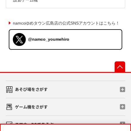
namcoゆめタウン広島店の公式SNSアカウントはこちら！
@namco_youmehiro
先
あそび場をさがす
ゲーム機をさがす
スマホ・PCであそぶ