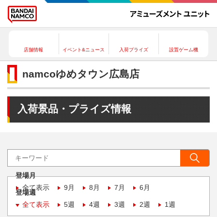
店舗情報
イベント&ニュース
入荷プライズ
設置ゲーム機
namcoゆめタウン広島店
入荷景品・プライズ情報
登場月
全て表示
9月
8月
7月
6月
登場週
全て表示
5週
4週
3週
2週
1週