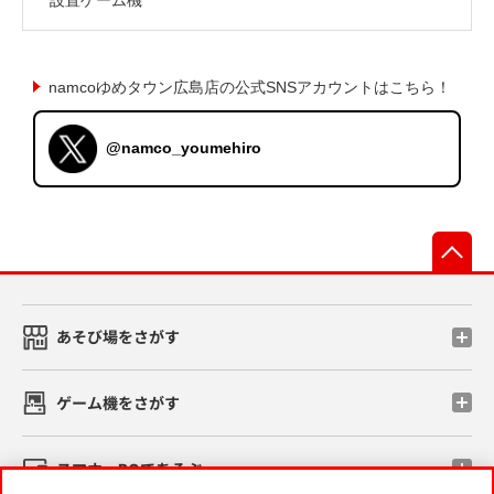
namcoゆめタウン広島店の公式SNSアカウントはこちら！
@namco_youmehiro
先
あそび場をさがす
ゲーム機をさがす
スマホ・PCであそぶ