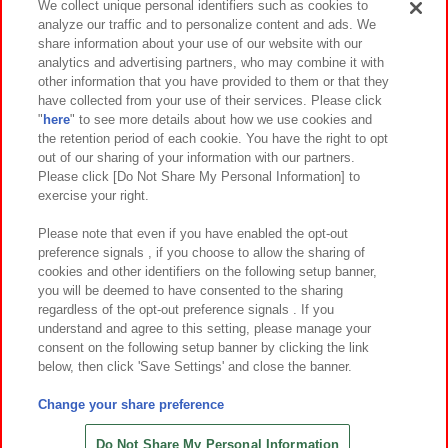
We collect unique personal identifiers such as cookies to
analyze our traffic and to personalize content and ads. We
イベント・キャンペーン
share information about your use of our website with our
analytics and advertising partners, who may combine it with
other information that you have provided to them or that they
have collected from your use of their services. Please click
"
here
" to see more details about how we use cookies and
関連会社
サステナビリティ
サイトポリシー
the retention period of each cookie. You have the right to opt
out of our sharing of your information with our partners.
プライバシーポリシー
ウェブアクセシビリティ方針と検証結果
Please click [Do Not Share My Personal Information] to
exercise your right.
お取引先さまとともに
食品のご提供について
カスタマーハラスメント対応方針
よくあるご質問・お問い合わせ
Please note that even if you have enabled the opt-out
preference signals , if you choose to allow the sharing of
cookies and other identifiers on the following setup banner,
you will be deemed to have consented to the sharing
regardless of the opt-out preference signals . If you
understand and agree to this setting, please manage your
consent on the following setup banner by clicking the link
below, then click 'Save Settings' and close the banner.
©Bandai Namco Amusement Inc.
©Bandai Namco Amusement Lab Inc.
Change your share preference
©Bandai Namco Experience Inc.
©HANAYASHIKI Co., Ltd. All Rights Reserved.
Do Not Share My Personal Information