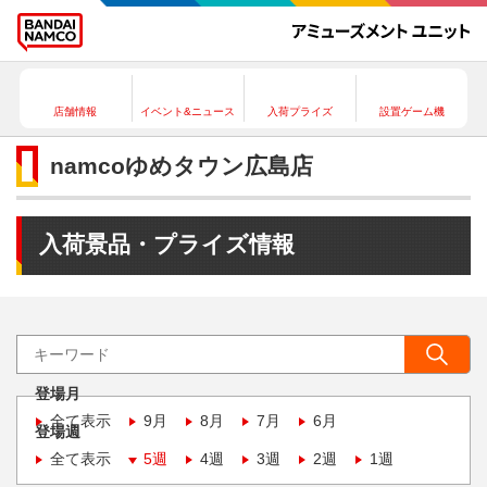
店舗情報
イベント&ニュース
入荷プライズ
設置ゲーム機
namcoゆめタウン広島店
入荷景品・プライズ情報
登場月
全て表示
9月
8月
7月
6月
登場週
全て表示
5週
4週
3週
2週
1週