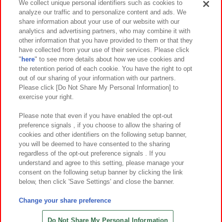
We collect unique personal identifiers such as cookies to
analyze our traffic and to personalize content and ads. We
イベント・キャンペーン
share information about your use of our website with our
analytics and advertising partners, who may combine it with
other information that you have provided to them or that they
have collected from your use of their services. Please click
"
here
" to see more details about how we use cookies and
関連会社
サステナビリティ
サイトポリシー
the retention period of each cookie. You have the right to opt
out of our sharing of your information with our partners.
プライバシーポリシー
ウェブアクセシビリティ方針と検証結果
Please click [Do Not Share My Personal Information] to
exercise your right.
お取引先さまとともに
食品のご提供について
カスタマーハラスメント対応方針
よくあるご質問・お問い合わせ
Please note that even if you have enabled the opt-out
preference signals , if you choose to allow the sharing of
cookies and other identifiers on the following setup banner,
you will be deemed to have consented to the sharing
regardless of the opt-out preference signals . If you
understand and agree to this setting, please manage your
consent on the following setup banner by clicking the link
below, then click 'Save Settings' and close the banner.
©Bandai Namco Amusement Inc.
©Bandai Namco Amusement Lab Inc.
Change your share preference
©Bandai Namco Experience Inc.
©HANAYASHIKI Co., Ltd. All Rights Reserved.
Do Not Share My Personal Information