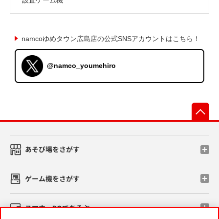
namcoゆめタウン広島店の公式SNSアカウントはこちら！
@namco_youmehiro
先
あそび場をさがす
ゲーム機をさがす
スマホ・PCであそぶ