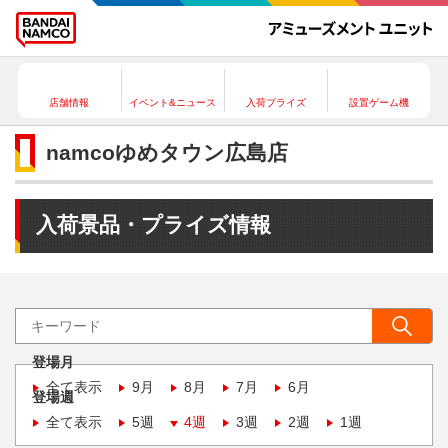
店舗情報
イベント&ニュース
入荷プライズ
設置ゲーム機
namcoゆめタウン広島店
入荷景品・プライズ情報
登場月
全て表示
9月
8月
7月
6月
登場週
全て表示
5週
4週
3週
2週
1週