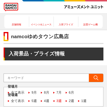
店舗情報
イベント&ニュース
入荷プライズ
設置ゲーム機
namcoゆめタウン広島店
入荷景品・プライズ情報
登場月
全て表示
9月
8月
7月
6月
登場週
全て表示
5週
4週
3週
2週
1週