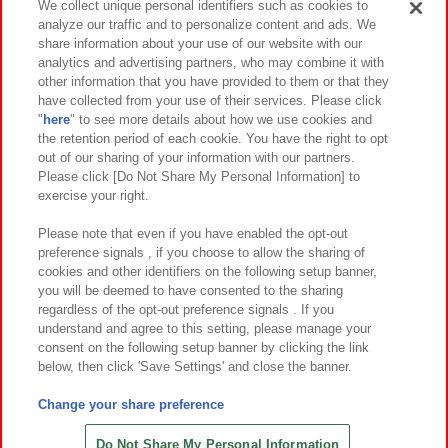
We collect unique personal identifiers such as cookies to
analyze our traffic and to personalize content and ads. We
イベント・キャンペーン
share information about your use of our website with our
analytics and advertising partners, who may combine it with
other information that you have provided to them or that they
have collected from your use of their services. Please click
"
here
" to see more details about how we use cookies and
関連会社
サステナビリティ
サイトポリシー
the retention period of each cookie. You have the right to opt
out of our sharing of your information with our partners.
プライバシーポリシー
ウェブアクセシビリティ方針と検証結果
Please click [Do Not Share My Personal Information] to
exercise your right.
お取引先さまとともに
食品のご提供について
カスタマーハラスメント対応方針
よくあるご質問・お問い合わせ
Please note that even if you have enabled the opt-out
preference signals , if you choose to allow the sharing of
cookies and other identifiers on the following setup banner,
you will be deemed to have consented to the sharing
regardless of the opt-out preference signals . If you
understand and agree to this setting, please manage your
consent on the following setup banner by clicking the link
below, then click 'Save Settings' and close the banner.
©Bandai Namco Amusement Inc.
©Bandai Namco Amusement Lab Inc.
Change your share preference
©Bandai Namco Experience Inc.
©HANAYASHIKI Co., Ltd. All Rights Reserved.
Do Not Share My Personal Information