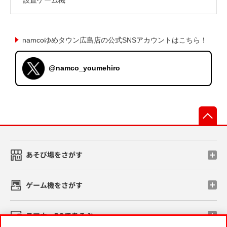
namcoゆめタウン広島店の公式SNSアカウントはこちら！
@namco_youmehiro
先
あそび場をさがす
ゲーム機をさがす
スマホ・PCであそぶ