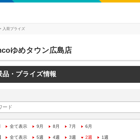
入荷プライズ
mcoゆめタウン広島店
景品・プライズ情報
月
全て表示
9月
8月
7月
6月
週
全て表示
5週
4週
3週
2週
1週