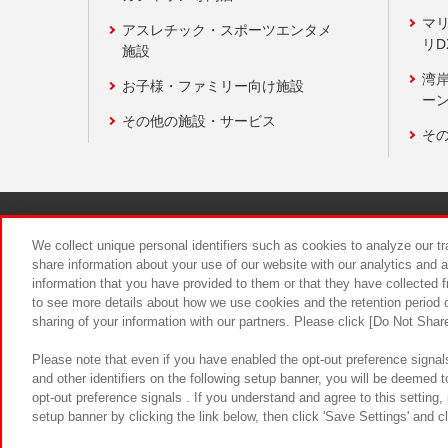
マ
アスレチック・スポーツエンタメ
リD
施設
湾
お子様・ファミリー向け施設
ーン
その他の施設・サービス
そ
関連会社
サステナビリティ
We collect unique personal identifiers such as cookies to analyze our t
share information about your use of our website with our analytics and 
information that you have provided to them or that they have collected f
食品のご提
to see more details about how we use cookies and the retention period o
sharing of your information with our partners. Please click [Do Not Shar
Please note that even if you have enabled the opt-out preference signals
and other identifiers on the following setup banner, you will be deemed 
opt-out preference signals . If you understand and agree to this setting
setup banner by clicking the link below, then click 'Save Settings' and c
©Bandai Namco Amusement Inc.
©Ba