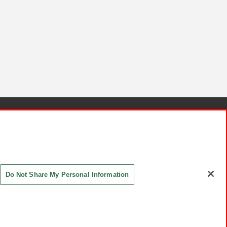
針と検証結果
お取引先さまとともに
お問い合わせ
Do Not Share My Personal Information
ASHIKI Co., Ltd. All Rights Reserved.