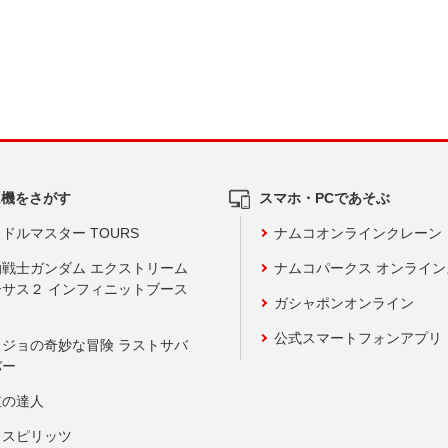
ム機をさがす
スマホ・PCであそぶ
ドルマスター TOURS
ナムコオンラインクレーン
動戦士ガンダム エクストリーム
ナムコパークス オンライ
ーサス２ インフィニットブース
ガシャポンオンライン
公式スマートフォンアプリ
ョジョの奇妙な冒険 ラストサバ
バー
鼓の達人
りスピリッツ