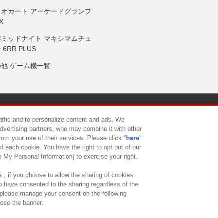
リオカート アーケードグランプ
X
岸ミッドナイト マキシマムチュ
 6RR PLUS
の他 ゲーム機一覧
サイトポリシー
プライバシーポリシー
ウェブアクセシビリティ方
raffic and to personalize content and ads. We
advertising partners, who may combine it with other
rom your use of their services. Please click "
here
"
供について
カスタマーハラスメント対応方針
よくあるご質問・
f each cookie. You have the right to opt out of our
e My Personal Information] to exercise your right.
 , if you choose to allow the sharing of cookies
to have consented to the sharing regardless of the
, please manage your consent on the following
lose the banner.
ndai Namco Amusement Lab Inc.
©Bandai Namco Experience Inc.
©HANAY