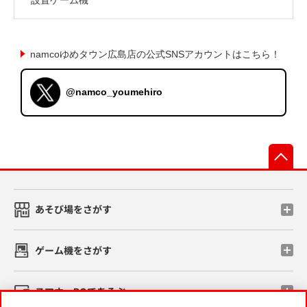
namcoゆめタウン広島店の公式SNSアカウントはこちら！
@namco_youmehiro
先
あそび場をさがす
ゲーム機をさがす
スマホ・PCであそぶ