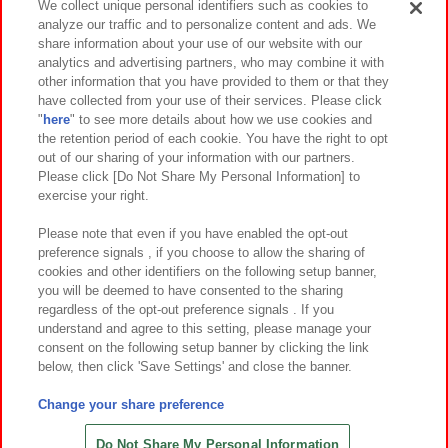
We collect unique personal identifiers such as cookies to
analyze our traffic and to personalize content and ads. We
イベント・キャンペーン
share information about your use of our website with our
analytics and advertising partners, who may combine it with
other information that you have provided to them or that they
have collected from your use of their services. Please click
"
here
" to see more details about how we use cookies and
関連会社
サステナビリティ
サイトポリシー
the retention period of each cookie. You have the right to opt
out of our sharing of your information with our partners.
プライバシーポリシー
ウェブアクセシビリティ方針と検証結果
Please click [Do Not Share My Personal Information] to
exercise your right.
お取引先さまとともに
食品のご提供について
カスタマーハラスメント対応方針
よくあるご質問・お問い合わせ
Please note that even if you have enabled the opt-out
preference signals , if you choose to allow the sharing of
cookies and other identifiers on the following setup banner,
you will be deemed to have consented to the sharing
regardless of the opt-out preference signals . If you
understand and agree to this setting, please manage your
consent on the following setup banner by clicking the link
below, then click 'Save Settings' and close the banner.
©Bandai Namco Amusement Inc.
©Bandai Namco Amusement Lab Inc.
Change your share preference
©Bandai Namco Experience Inc.
©HANAYASHIKI Co., Ltd. All Rights Reserved.
Do Not Share My Personal Information