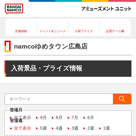
店舗情報
イベント&ニュース
入荷プライズ
設置ゲーム機
namcoゆめタウン広島店
入荷景品・プライズ情報
登場月
全て表示
9月
8月
7月
6月
登場週
全て表示
5週
4週
3週
2週
1週