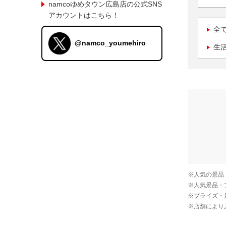
namcoゆめタウン広島店の公式SNS
アカウントはこちら！
全
@namco_youmehiro
生