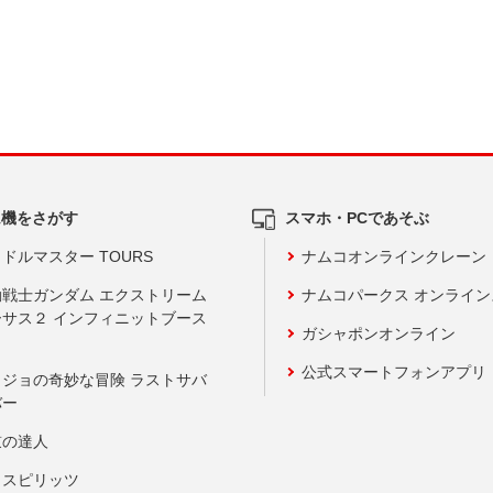
ム機をさがす
スマホ・PCであそぶ
ドルマスター TOURS
ナムコオンラインクレーン
動戦士ガンダム エクストリーム
ナムコパークス オンライ
ーサス２ インフィニットブース
ガシャポンオンライン
公式スマートフォンアプリ
ョジョの奇妙な冒険 ラストサバ
バー
鼓の達人
りスピリッツ