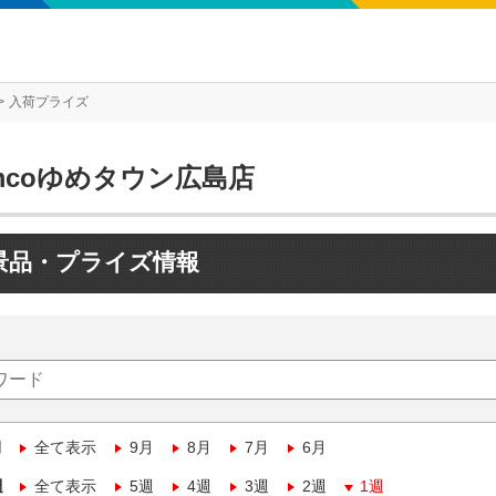
入荷プライズ
mcoゆめタウン広島店
景品・プライズ情報
月
全て表示
9月
8月
7月
6月
週
全て表示
5週
4週
3週
2週
1週