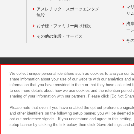
マ
アスレチック・スポーツエンタメ
リD
施設
湾
お子様・ファミリー向け施設
ーン
その他の施設・サービス
そ
関連会社
サステナビリティ
We collect unique personal identifiers such as cookies to analyze our t
share information about your use of our website with our analytics and 
information that you have provided to them or that they have collected f
食品のご提
to see more details about how we use cookies and the retention period o
sharing of your information with our partners. Please click [Do Not Shar
Please note that even if you have enabled the opt-out preference signals
and other identifiers on the following setup banner, you will be deemed 
opt-out preference signals . If you understand and agree to this setting
setup banner by clicking the link below, then click 'Save Settings' and c
©Bandai Namco Amusement Inc.
©Ba