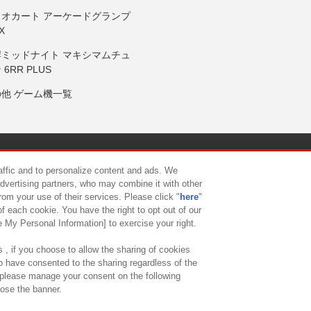
リオカート アーケードグランプ
X
岸ミッドナイト マキシマムチュ
 6RR PLUS
の他 ゲーム機一覧
サイトポリシー
プライバシーポリシー
ウェブアクセシビリティ方
raffic and to personalize content and ads. We
advertising partners, who may combine it with other
rom your use of their services. Please click "
here
"
供について
カスタマーハラスメント対応方針
よくあるご質問・
f each cookie. You have the right to opt out of our
e My Personal Information] to exercise your right.
 , if you choose to allow the sharing of cookies
to have consented to the sharing regardless of the
, please manage your consent on the following
lose the banner.
ndai Namco Amusement Lab Inc.
©Bandai Namco Experience Inc.
©HANAY