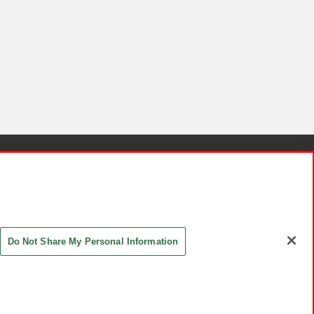
針と検証結果
お取引先さまとともに
お問い合わせ
Do Not Share My Personal Information
ASHIKI Co., Ltd. All Rights Reserved.