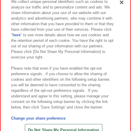
We collect unique personal identifiers such as cookies to
analyze our traffic and to personalize content and ads. We
イベント・キャンペーン
share information about your use of our website with our
analytics and advertising partners, who may combine it with
other information that you have provided to them or that they
have collected from your use of their services. Please click
"
here
" to see more details about how we use cookies and
関連会社
サステナビリティ
サイトポリシー
the retention period of each cookie. You have the right to opt
out of our sharing of your information with our partners.
プライバシーポリシー
ウェブアクセシビリティ方針と検証結果
Please click [Do Not Share My Personal Information] to
exercise your right.
お取引先さまとともに
食品のご提供について
カスタマーハラスメント対応方針
よくあるご質問・お問い合わせ
Please note that even if you have enabled the opt-out
preference signals , if you choose to allow the sharing of
cookies and other identifiers on the following setup banner,
you will be deemed to have consented to the sharing
regardless of the opt-out preference signals . If you
understand and agree to this setting, please manage your
consent on the following setup banner by clicking the link
below, then click 'Save Settings' and close the banner.
©Bandai Namco Amusement Inc.
©Bandai Namco Amusement Lab Inc.
Change your share preference
©Bandai Namco Experience Inc.
©HANAYASHIKI Co., Ltd. All Rights Reserved.
Do Not Share My Personal Information