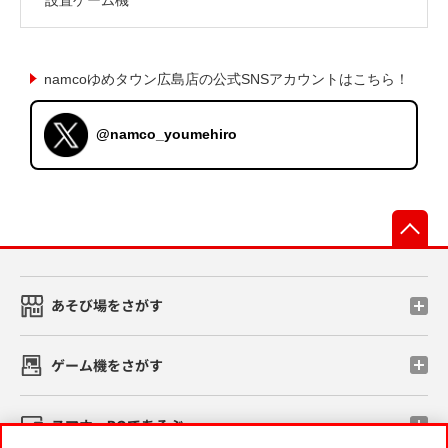
namcoゆめタウン広島店の公式SNSアカウントはこちら！
@namco_youmehiro
先
あそび場をさがす
ゲーム機をさがす
スマホ・PCであそぶ