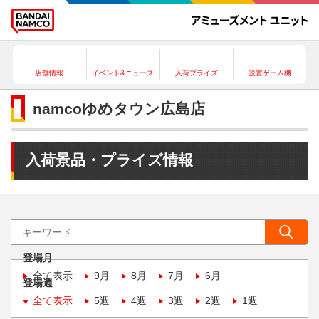
店舗情報
イベント&ニュース
入荷プライズ
設置ゲーム機
namcoゆめタウン広島店
入荷景品・プライズ情報
登場月
全て表示
9月
8月
7月
6月
登場週
全て表示
5週
4週
3週
2週
1週