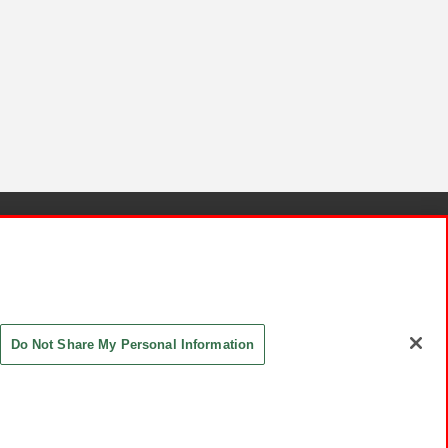
針と検証結果
お取引先さまとともに
お問い合わせ
Do Not Share My Personal Information
ASHIKI Co., Ltd. All Rights Reserved.