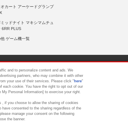
リオカート アーケードグランプ
X
岸ミッドナイト マキシマムチュ
 6RR PLUS
の他 ゲーム機一覧
サイトポリシー
プライバシーポリシー
ウェブアクセシビリティ方
raffic and to personalize content and ads. We
advertising partners, who may combine it with other
rom your use of their services. Please click "
here
"
供について
カスタマーハラスメント対応方針
よくあるご質問・
f each cookie. You have the right to opt out of our
e My Personal Information] to exercise your right.
 , if you choose to allow the sharing of cookies
to have consented to the sharing regardless of the
, please manage your consent on the following
lose the banner.
ndai Namco Amusement Lab Inc.
©Bandai Namco Experience Inc.
©HANAY