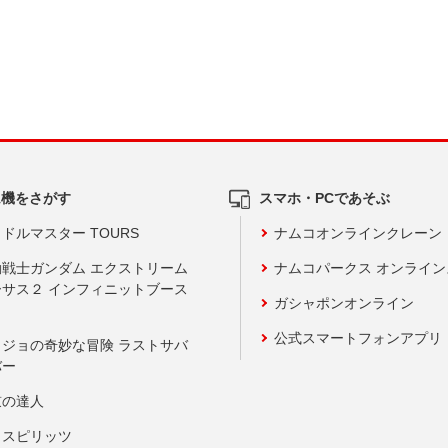
ム機をさがす
スマホ・PCであそぶ
ドルマスター TOURS
ナムコオンラインクレーン
動戦士ガンダム エクストリーム
ナムコパークス オンライ
ーサス２ インフィニットブース
ガシャポンオンライン
公式スマートフォンアプリ
ョジョの奇妙な冒険 ラストサバ
バー
鼓の達人
りスピリッツ