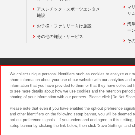
マ
アスレチック・スポーツエンタメ
リD
施設
湾
お子様・ファミリー向け施設
ーン
その他の施設・サービス
そ
関連会社
サステナビリティ
We collect unique personal identifiers such as cookies to analyze our t
share information about your use of our website with our analytics and 
information that you have provided to them or that they have collected f
食品のご提
to see more details about how we use cookies and the retention period o
sharing of your information with our partners. Please click [Do Not Shar
Please note that even if you have enabled the opt-out preference signals
and other identifiers on the following setup banner, you will be deemed 
opt-out preference signals . If you understand and agree to this setting
setup banner by clicking the link below, then click 'Save Settings' and c
©Bandai Namco Amusement Inc.
©Ba