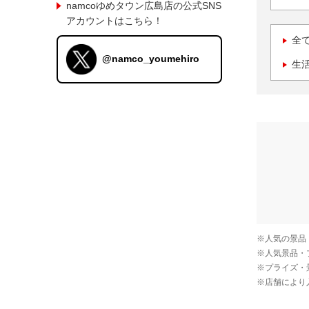
namcoゆめタウン広島店の公式SNS
アカウントはこちら！
全
@namco_youmehiro
生