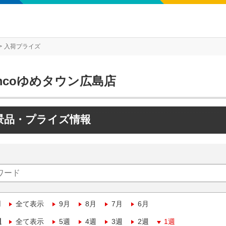
入荷プライズ
mcoゆめタウン広島店
景品・プライズ情報
月
全て表示
9月
8月
7月
6月
週
全て表示
5週
4週
3週
2週
1週