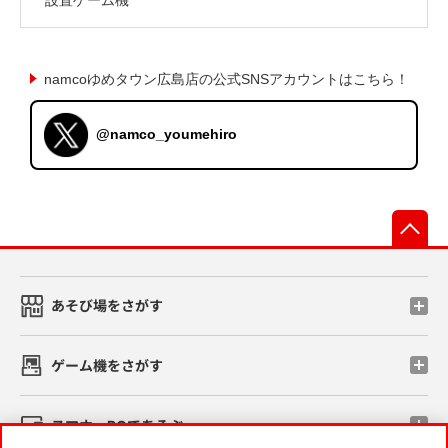
namcoゆめタウン広島店の公式SNSアカウントはこちら！
@namco_youmehiro
先
あそび場をさがす
ゲーム機をさがす
スマホ・PCであそぶ