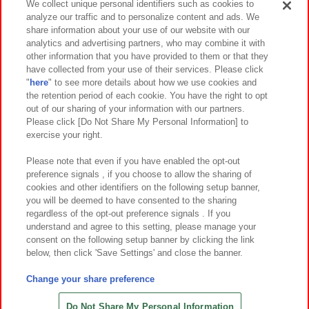
We collect unique personal identifiers such as cookies to
analyze our traffic and to personalize content and ads. We
イベント・キャンペーン
share information about your use of our website with our
analytics and advertising partners, who may combine it with
other information that you have provided to them or that they
have collected from your use of their services. Please click
"
here
" to see more details about how we use cookies and
関連会社
サステナビリティ
サイトポリシー
the retention period of each cookie. You have the right to opt
out of our sharing of your information with our partners.
プライバシーポリシー
ウェブアクセシビリティ方針と検証結果
Please click [Do Not Share My Personal Information] to
exercise your right.
お取引先さまとともに
食品のご提供について
カスタマーハラスメント対応方針
よくあるご質問・お問い合わせ
Please note that even if you have enabled the opt-out
preference signals , if you choose to allow the sharing of
cookies and other identifiers on the following setup banner,
you will be deemed to have consented to the sharing
regardless of the opt-out preference signals . If you
understand and agree to this setting, please manage your
consent on the following setup banner by clicking the link
below, then click 'Save Settings' and close the banner.
©Bandai Namco Amusement Inc.
©Bandai Namco Amusement Lab Inc.
Change your share preference
©Bandai Namco Experience Inc.
©HANAYASHIKI Co., Ltd. All Rights Reserved.
Do Not Share My Personal Information