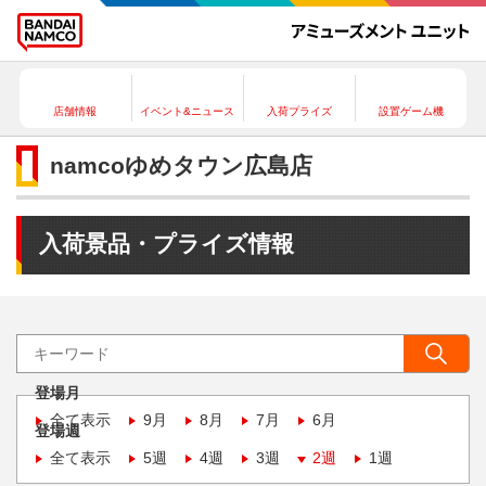
店舗情報
イベント&ニュース
入荷プライズ
設置ゲーム機
namcoゆめタウン広島店
入荷景品・プライズ情報
登場月
全て表示
9月
8月
7月
6月
登場週
全て表示
5週
4週
3週
2週
1週