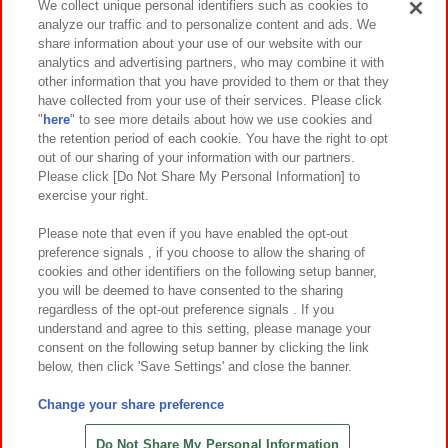
We collect unique personal identifiers such as cookies to
analyze our traffic and to personalize content and ads. We
イベント・キャンペーン
share information about your use of our website with our
analytics and advertising partners, who may combine it with
other information that you have provided to them or that they
have collected from your use of their services. Please click
"
here
" to see more details about how we use cookies and
関連会社
サステナビリティ
サイトポリシー
the retention period of each cookie. You have the right to opt
out of our sharing of your information with our partners.
プライバシーポリシー
ウェブアクセシビリティ方針と検証結果
Please click [Do Not Share My Personal Information] to
exercise your right.
お取引先さまとともに
食品のご提供について
カスタマーハラスメント対応方針
よくあるご質問・お問い合わせ
Please note that even if you have enabled the opt-out
preference signals , if you choose to allow the sharing of
cookies and other identifiers on the following setup banner,
you will be deemed to have consented to the sharing
regardless of the opt-out preference signals . If you
understand and agree to this setting, please manage your
consent on the following setup banner by clicking the link
below, then click 'Save Settings' and close the banner.
©Bandai Namco Amusement Inc.
©Bandai Namco Amusement Lab Inc.
Change your share preference
©Bandai Namco Experience Inc.
©HANAYASHIKI Co., Ltd. All Rights Reserved.
Do Not Share My Personal Information