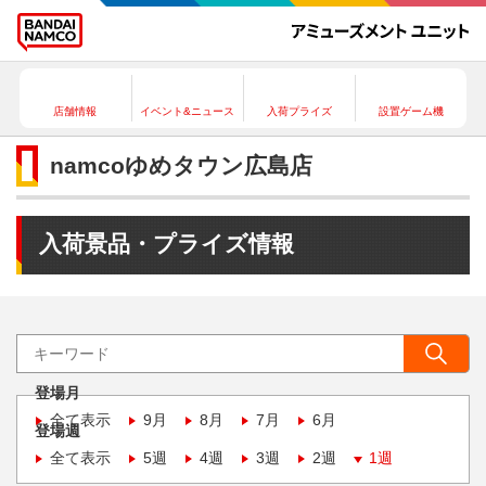
店舗情報
イベント&ニュース
入荷プライズ
設置ゲーム機
namcoゆめタウン広島店
入荷景品・プライズ情報
登場月
全て表示
9月
8月
7月
6月
登場週
全て表示
5週
4週
3週
2週
1週