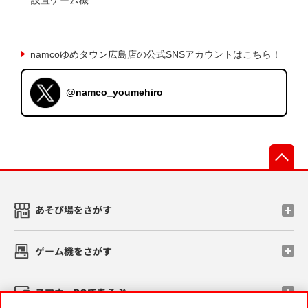
namcoゆめタウン広島店の公式SNSアカウントはこちら！
@namco_youmehiro
先
あそび場をさがす
ゲーム機をさがす
スマホ・PCであそぶ