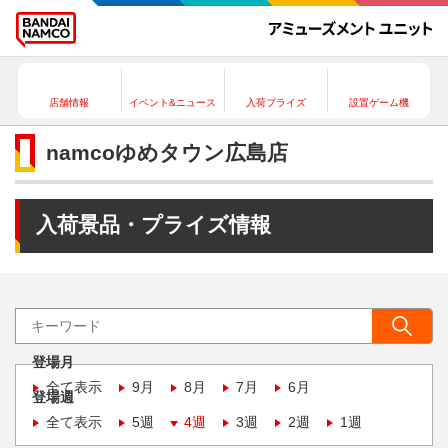
店舗情報
イベント&ニュース
入荷プライズ
設置ゲーム機
namcoゆめタウン広島店
入荷景品・プライズ情報
登場月
全て表示
9月
8月
7月
6月
登場週
全て表示
5週
4週
3週
2週
1週