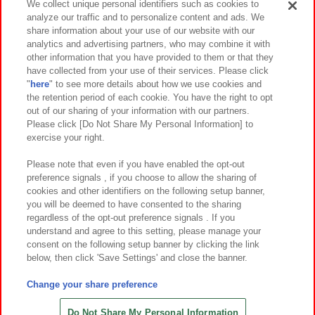
We collect unique personal identifiers such as cookies to
analyze our traffic and to personalize content and ads. We
イベント・キャンペーン
share information about your use of our website with our
analytics and advertising partners, who may combine it with
other information that you have provided to them or that they
have collected from your use of their services. Please click
"
here
" to see more details about how we use cookies and
関連会社
サステナビリティ
サイトポリシー
the retention period of each cookie. You have the right to opt
out of our sharing of your information with our partners.
プライバシーポリシー
ウェブアクセシビリティ方針と検証結果
Please click [Do Not Share My Personal Information] to
exercise your right.
お取引先さまとともに
食品のご提供について
カスタマーハラスメント対応方針
よくあるご質問・お問い合わせ
Please note that even if you have enabled the opt-out
preference signals , if you choose to allow the sharing of
cookies and other identifiers on the following setup banner,
you will be deemed to have consented to the sharing
regardless of the opt-out preference signals . If you
understand and agree to this setting, please manage your
consent on the following setup banner by clicking the link
below, then click 'Save Settings' and close the banner.
©Bandai Namco Amusement Inc.
©Bandai Namco Amusement Lab Inc.
Change your share preference
©Bandai Namco Experience Inc.
©HANAYASHIKI Co., Ltd. All Rights Reserved.
Do Not Share My Personal Information