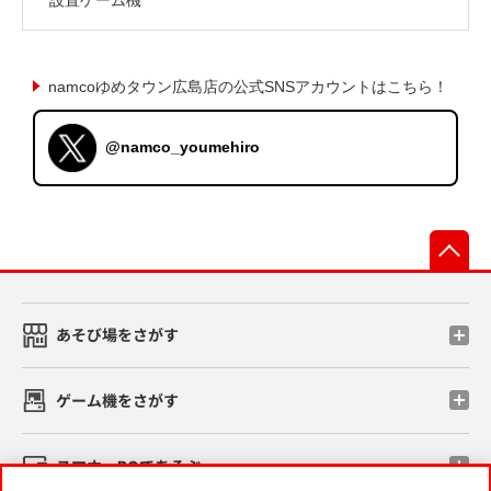
namcoゆめタウン広島店の公式SNSアカウントはこちら！
@namco_youmehiro
先
あそび場をさがす
ゲーム機をさがす
スマホ・PCであそぶ